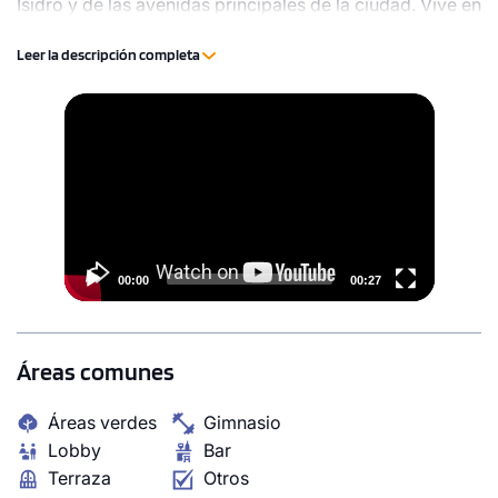
Isidro y de las avenidas principales de la ciudad. Vive en
Zendai, armonía residencial.
Leer la descripción completa
Video
Player
00:00
00:27
Áreas comunes
Áreas verdes
Gimnasio
Lobby
Bar
Terraza
Otros