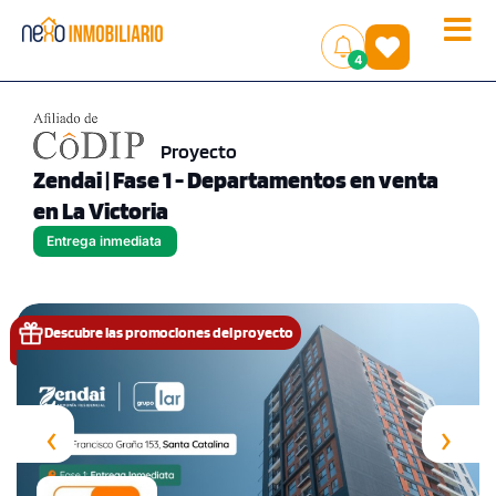
Toggle
(
)
4
naviga
Proyecto
Zendai | Fase 1 - Departamentos en venta
en La Victoria
Entrega inmediata
Descubre las promociones del proyecto
‹
›