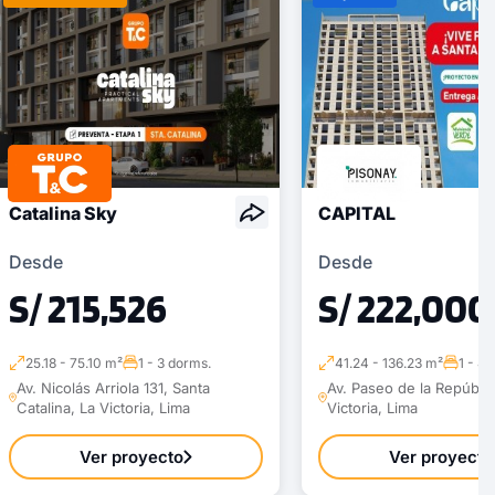
Catalina Sky
CAPITAL
Desde
Desde
S/ 215,526
S/ 222,000
25.18 - 75.10 m²
1 - 3 dorms.
41.24 - 136.23 m²
1 - 4
Av. Nicolás Arriola 131, Santa
Av. Paseo de la Repúblic
Catalina, La Victoria, Lima
Victoria, Lima
Ver proyecto
Ver proyecto