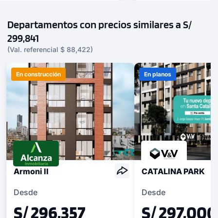
Departamentos con precios similares a S/
299,841
(Val. referencial $ 88,422)
En construcción
En planos
Armoni II
CATALINA PARK
Desde
Desde
S/ 296,357
S/ 297,000