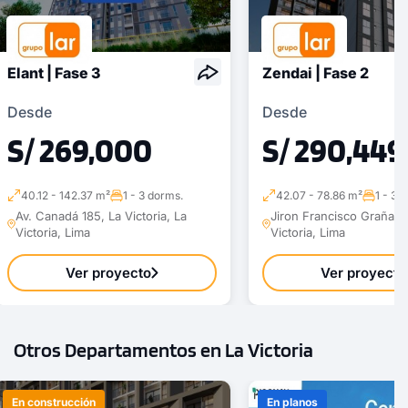
Elant | Fase 3
Zendai | Fase 2
Desde
Desde
S/ 269,000
S/ 290,449
40.12 - 142.37 m²
1 - 3 dorms.
42.07 - 78.86 m²
1 - 3 
Av. Canadá 185, La Victoria, La
Jiron Francisco Graña 1
Victoria, Lima
Victoria, Lima
Ver proyecto
Ver proyecto
Otros Departamentos en La Victoria
En construcción
En planos