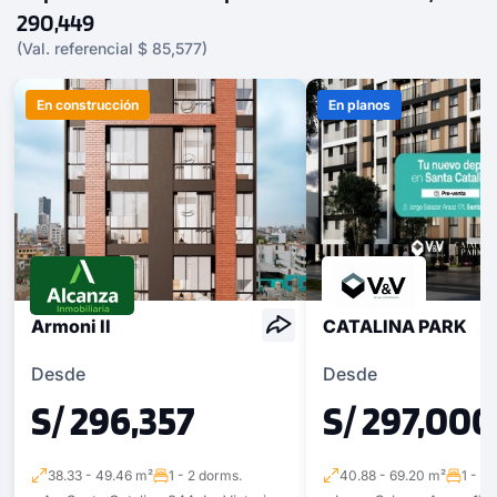
290,449
(Val. referencial $ 85,577)
En construcción
En planos
Armoni II
CATALINA PARK
Desde
Desde
S/ 296,357
S/ 297,000
38.33 - 49.46 m²
1 - 2 dorms.
40.88 - 69.20 m²
1 - 3