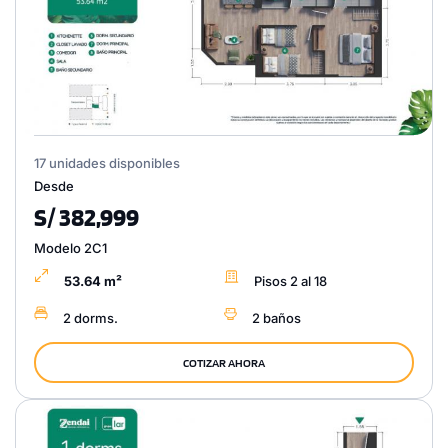
17 unidades disponibles
Desde
S/ 382,999
Modelo 2C1
53.64 m²
Pisos 2 al 18
2 dorms.
2 baños
COTIZAR AHORA