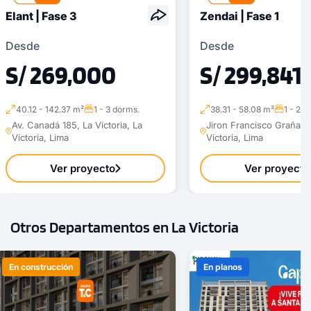
Elant | Fase 3
Zendai | Fase 1
Desde
Desde
S/ 269,000
S/ 299,841
40.12 - 142.37 m²
1 - 3 dorms.
38.31 - 58.08 m²
1 - 2 d
Av. Canadá 185, La Victoria, La
Jiron Francisco Graña 1
Victoria, Lima
Victoria, Lima
Ver proyecto
Ver proyecto
Otros Departamentos en La Victoria
En construcción
En planos