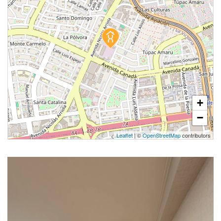
+
−
Leaflet
| ©
OpenStreetMap
contributors