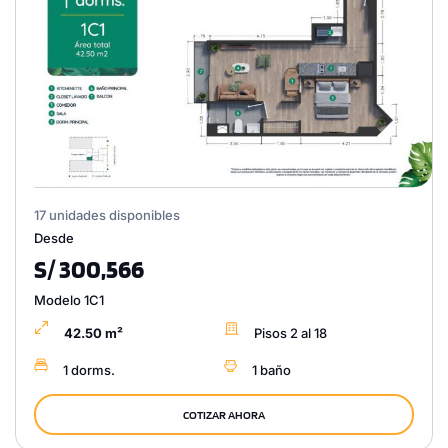
17 unidades disponibles
Desde
S/ 300,566
Modelo 1C1
42.50 m²
Pisos 2 al 18
1 dorms.
1 baño
COTIZAR AHORA