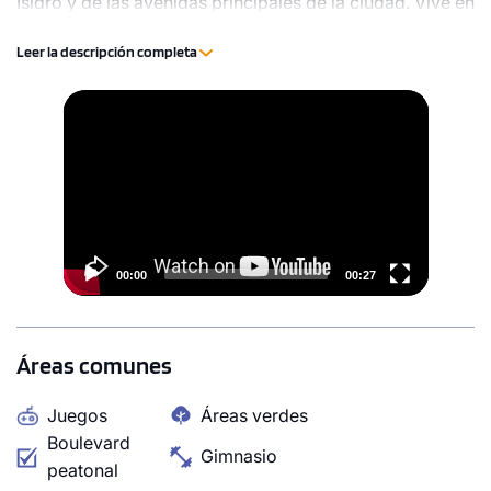
Isidro y de las avenidas principales de la ciudad. Vive en
Zendai, armonía residencial.
Leer la descripción completa
Video
Player
00:00
00:27
Áreas comunes
Juegos
Áreas verdes
Boulevard
Gimnasio
peatonal