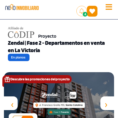
Toggle
(
)
4
naviga
Proyecto
Zendai | Fase 2 - Departamentos en venta
en La Victoria
En planos
Descubre las promociones del proyecto
‹
›