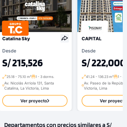
Catalina Sky
CAPITAL
Desde
Desde
S/ 215,526
S/ 222,000
25.18 - 75.10 m²
1 - 3 dorms.
41.24 - 136.23 m²
1 - 4
Av. Nicolás Arriola 131, Santa
Av. Paseo de la Repúblic
Catalina, La Victoria, Lima
Victoria, Lima
Ver proyecto
Ver proyecto
Departamentos con precios similares a S/