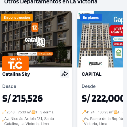
Otros Departamentos en La Victoria
En construcción
En planos
Catalina Sky
CAPITAL
Desde
Desde
S/ 215,526
S/ 222,000
25.18 - 75.10 m²
1 - 3 dorms.
41.24 - 136.23 m²
1 - 4
Av. Nicolás Arriola 131, Santa
Av. Paseo de la Repúblic
Catalina, La Victoria, Lima
Victoria, Lima