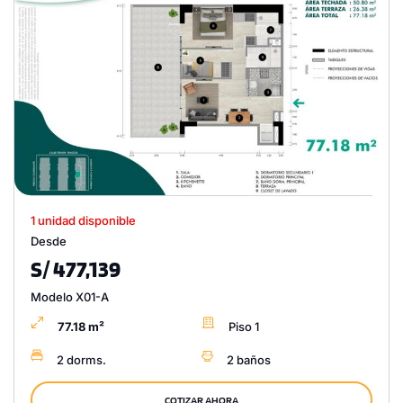
1 unidad disponible
Desde
S/ 477,139
Modelo X01-A
77.18 m²
Piso 1
2 dorms.
2 baños
COTIZAR AHORA