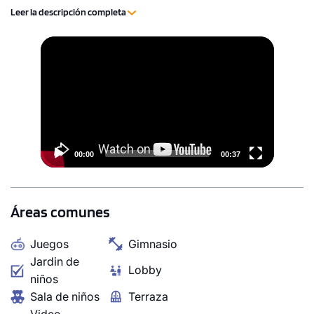
principales como: Av. Nicolás Arriola, Av. Aviación, Via
Leer la descripción completa
Expresa y Av. Javier Prado. *Las tipologías mostradas
son actualizadas mensualmente por lo que el stock
Video
disponible puede variar sin previo aviso.
Player
00:00
00:37
Áreas comunes
Juegos
Gimnasio
Jardin de
Lobby
niños
Sala de niños
Terraza
Video