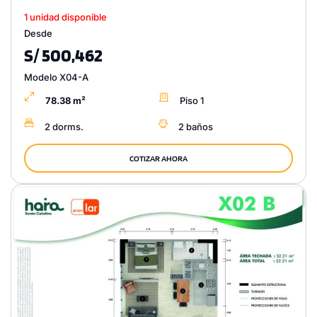
1 unidad disponible
Desde
S/ 500,462
Modelo X04-A
78.38 m²
Piso 1
2 dorms.
2 baños
COTIZAR AHORA