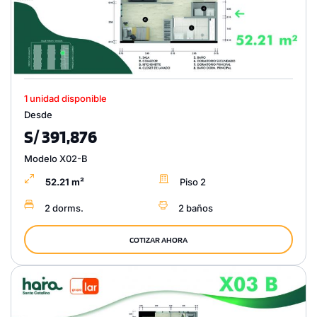
1 unidad disponible
Desde
S/ 391,876
Modelo X02-B
52.21 m²
Piso 2
2 dorms.
2 baños
COTIZAR AHORA