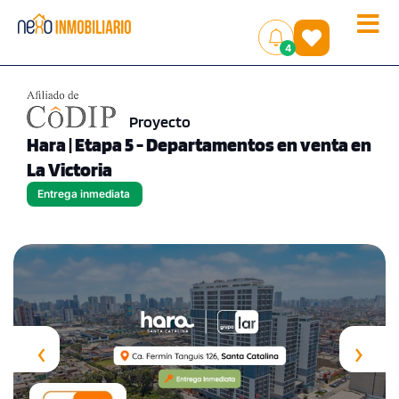
Toggle
(
)
4
naviga
Proyecto
Hara | Etapa 5 - Departamentos en venta en
La Victoria
Entrega inmediata
‹
›