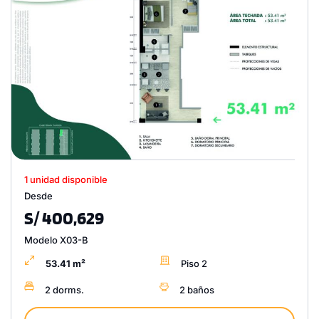
1 unidad disponible
Desde
S/ 400,629
Modelo X03-B
53.41 m²
Piso 2
2 dorms.
2 baños