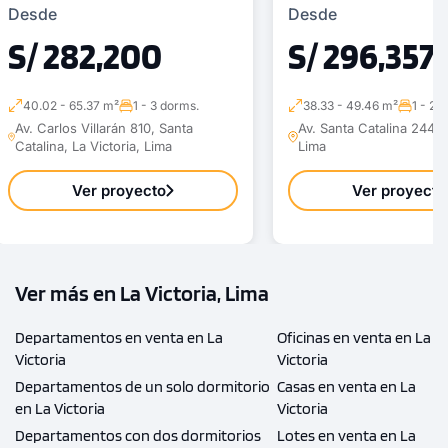
Desde
Desde
S/ 282,200
S/ 296,357
40.02 - 65.37 m²
1 - 3 dorms.
38.33 - 49.46 m²
1 - 2 
Av. Carlos Villarán 810, Santa
Av. Santa Catalina 244, L
Catalina, La Victoria, Lima
Lima
Ver proyecto
Ver proyecto
Ver más en La Victoria, Lima
Departamentos en venta en La
Oficinas en venta en La
Victoria
Victoria
Departamentos de un solo dormitorio
Casas en venta en La
en La Victoria
Victoria
Departamentos con dos dormitorios
Lotes en venta en La