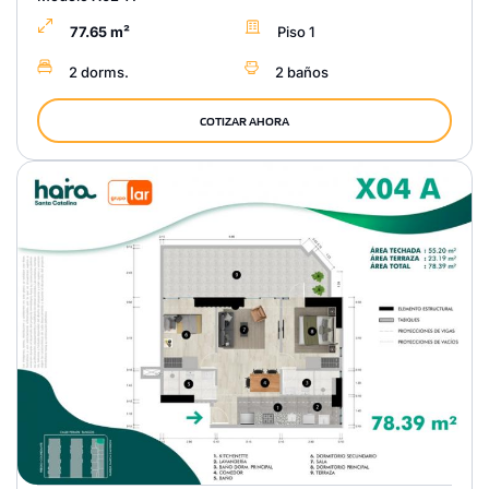
77.65 m²
Piso 1
2 dorms.
2 baños
COTIZAR AHORA