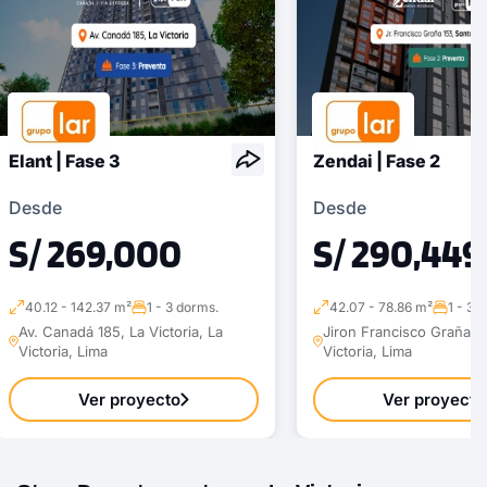
Elant | Fase 3
Zendai | Fase 2
Desde
Desde
S/ 269,000
S/ 290,449
40.12 - 142.37 m²
1 - 3 dorms.
42.07 - 78.86 m²
1 - 3 
Av. Canadá 185, La Victoria, La
Jiron Francisco Graña 1
Victoria, Lima
Victoria, Lima
Ver proyecto
Ver proyecto