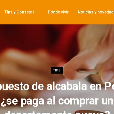
Tips y Consejos
Dónde vivir
Noticias y noveda
TIPS
uesto de alcabala en P
¿se paga al comprar un