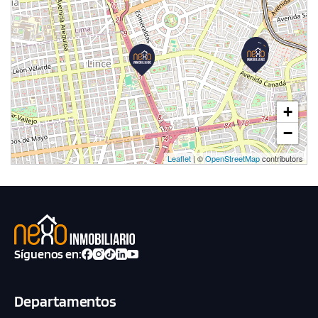
+
−
Leaflet
| ©
OpenStreetMap
contributors
Síguenos en:
Departamentos