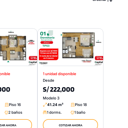
onible
1 unidad disponible
Desde
,000
S/ 222,000
Modelo 3
Piso 16
41.24 m²
Piso 18
2 baños
1 dorms.
1 baño
ZAR AHORA
COTIZAR AHORA