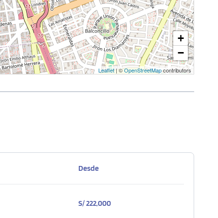
+
−
Leaflet
| ©
OpenStreetMap
contributors
Desde
S/ 222,000