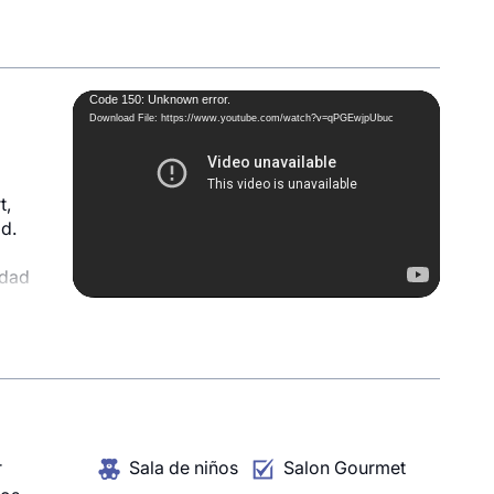
Video
Code 150: Unknown error.
Download File: https://www.youtube.com/watch?v=qPGEwjpUbuc
Player
t,
ad.
idad
 de
o con
0
n
r
Sala de niños
Salon Gourmet