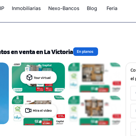
IP
Inmobiliarias
Nexo-Bancos
Blog
Feria
os en venta en La Victoria
En planos
Co
Tour virtual
el
Mira el video