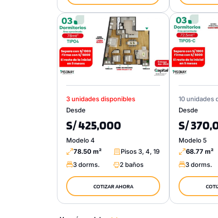
3 unidades disponibles
10 unidades 
Desde
Desde
S/ 425,000
S/ 370,
Modelo 4
Modelo 5
78.50 m²
Pisos 3, 4, 19
68.77 m²
3 dorms.
2 baños
3 dorms.
COTIZAR AHORA
COTI