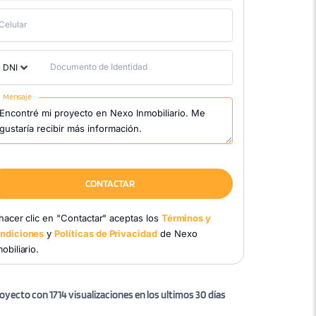
Celular
Documento de Identidad
DNI
Mensaje
CONTACTAR
 hacer clic en "Contactar" aceptas los
Términos y
ndiciones
y
Políticas de Privacidad
de Nexo
obiliario.
oyecto con 1714 visualizaciones en los ultimos 30 días