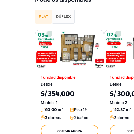
FLAT
DÚPLEX
1 unidad disponible
1 unidad disp
Desde
Desde
S/ 354,000
S/ 300
Modelo 1
Modelo 2
60.00 m²
Piso 19
52.87 m²
3 dorms.
2 baños
2 dorms.
COTIZAR AHORA
COTI