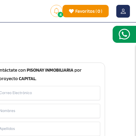
Favoritos
(
0
)
4
ntáctate con
PISONAY INMOBILIARIA
por
 proyecto
CAPITAL
.
Correo Electrónico
Nombres
Apellidos