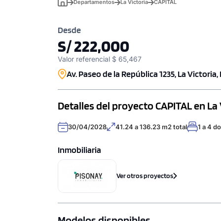
Departamentos
La Victoria
CAPITAL
Desde
S/ 222,000
Valor referencial $ 65,467
Av. Paseo de la República 1235, La Victoria,
Detalles del proyecto CAPITAL en La 
30/04/2028
41.24 a 136.23 m2 total
1 a 4 d
Inmobiliaria
Ver otros proyectos
Modelos disponibles