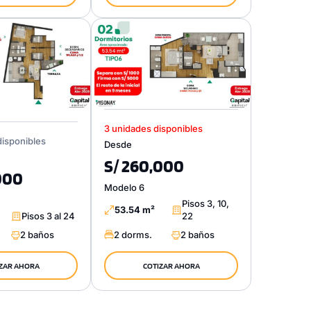
3 unidades disponibles
disponibles
Desde
S/ 260,000
000
Modelo 6
Pisos 3, 10,
53.54 m²
Pisos 3 al 24
22
2 baños
2 dorms.
2 baños
ZAR AHORA
COTIZAR AHORA