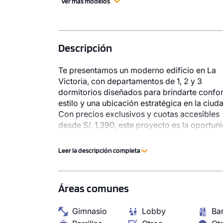
Ver más modelos
Descripción
Te presentamos un moderno edificio en La
Victoria, con departamentos de 1, 2 y 3
dormitorios diseñados para brindarte confor
3 unidades disponibles
estilo y una ubicación estratégica en la ciud
Desde
Con precios exclusivos y cuotas accesibles
S/ 651,019
desde S/. 1,390, este proyecto es la oportun
ideal para adquirir tu nuevo hogar bajo el
Modelo DUPLEX
programa MiVivienda Verde – Grado 3, que
116.84 m²
Piso 26
Leer la descripción completa
apuesta por la sostenibilidad y el ahorro
4 dorms.
3 baños
energético. Además, ofrecemos facilidades
pago para tu inicial: Separa tu departament
COTIZAR AHORA
Áreas comunes
solo S/. 1,000 Firma tu contrato con S/. 5,00
Completa el resto de la inicial en 11 meses si
Gimnasio
Lobby
Ba
intereses