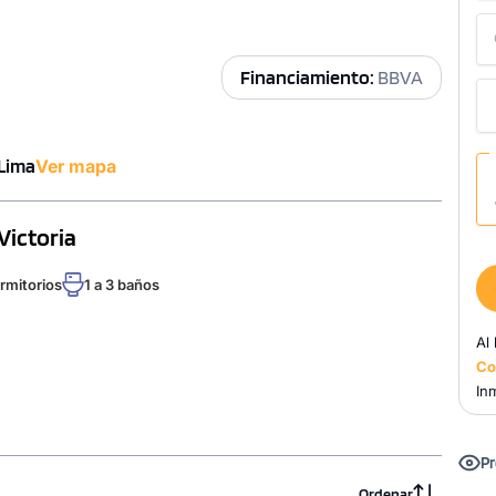
Financiamiento:
BBVA
 Lima
Ver mapa
Victoria
ormitorios
1 a 3 baños
Al
Co
Inm
Pr
Ordenar