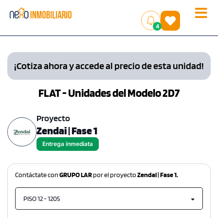
Toggle
(
)
4
naviga
¡Cotiza ahora y accede al precio de esta unidad!
FLAT - Unidades del Modelo 2D7
Proyecto
Zendai | Fase 1
Entrega inmediata
Contáctate con
GRUPO LAR
por el proyecto
Zendai | Fase 1.
PISO 12 - 1205