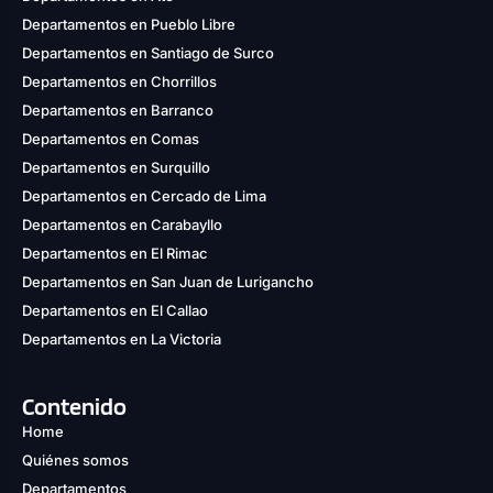
Departamentos en Pueblo Libre
Departamentos en Santiago de Surco
Departamentos en Chorrillos
Departamentos en Barranco
Departamentos en Comas
Departamentos en Surquillo
Departamentos en Cercado de Lima
Departamentos en Carabayllo
Departamentos en El Rimac
Departamentos en San Juan de Lurigancho
Departamentos en El Callao
Departamentos en La Victoria
Contenido
Home
Quiénes somos
Departamentos