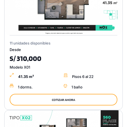
11 unidades disponibles
Desde
S/ 310,000
Modelo X01
41.35 m²
Pisos 6 al 22
1 dorms.
1 baño
COTIZAR AHORA