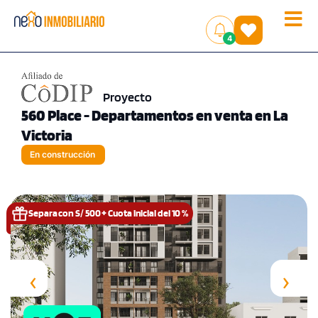
Toggle
(
)
4
naviga
Proyecto
560 Place - Departamentos en venta en La
Victoria
En construcción
Separa con S/ 500 + Cuota inicial del 10 %
‹
›