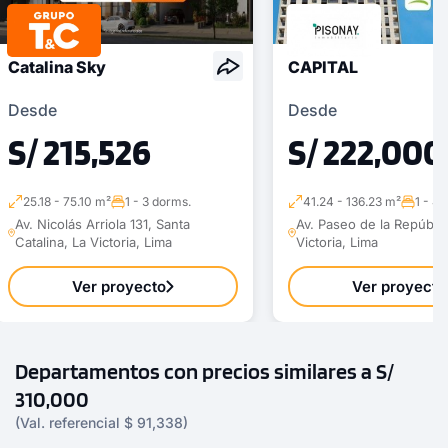
Catalina Sky
CAPITAL
Desde
Desde
S/ 215,526
S/ 222,000
25.18 - 75.10 m²
1 - 3 dorms.
41.24 - 136.23 m²
1 - 4
Av. Nicolás Arriola 131, Santa
Av. Paseo de la Repúblic
Catalina, La Victoria, Lima
Victoria, Lima
Ver proyecto
Ver proyecto
Departamentos con precios similares a S/
310,000
(Val. referencial $ 91,338)