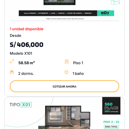
1 unidad disponible
Desde
S/ 406,000
Modelo X101
58.58 m²
Piso 1
2 dorms.
1 baño
COTIZAR AHORA