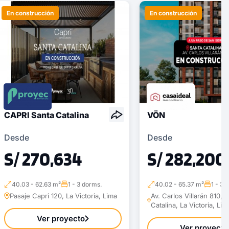
En construcción
En construcción
CAPRI Santa Catalina
VÖN
Desde
Desde
S/ 270,634
S/ 282,200
40.03 - 62.63 m²
1 - 3 dorms.
40.02 - 65.37 m²
1 - 3 
Pasaje Capri 120, La Victoria, Lima
Av. Carlos Villarán 810, 
Catalina, La Victoria, Lim
Ver proyecto
Ver proyecto