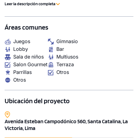
eficiencia energética. Así mismo, nuestro Bono Verde y
Leer la descripción completa
Certificación Edge aseguran una construcción
sostenible con ahorro en consumo de agua y energía. Si
buscas un hogar moderno, eficiente y en una ubicación
Áreas comunes
privilegiada, 560 Place es la elección ideal. ¡Descubre
todo lo que este proyecto tiene para ofrecerte!
Juegos
Gimnasio
Lobby
Bar
Sala de niños
Multiusos
Salon Gourmet
Terraza
Parrillas
Otros
Otros
Ubicación del proyecto
Avenida Esteban Campodónico 560, Santa Catalina, La
Victoria, Lima