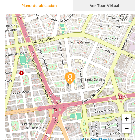
Plano de ubicación
Ver Tour Virtual
+
−
Leaflet
| ©
OpenStreetMap
contributors