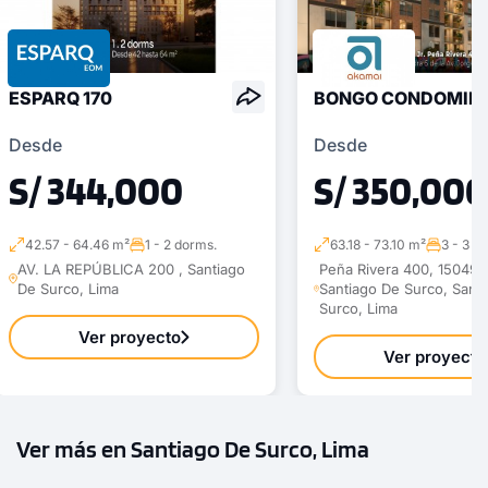
ESPARQ 170
BONGO CONDOMIN
Desde
Desde
S/ 344,000
S/ 350,000
42.57 - 64.46 m²
1 - 2 dorms.
63.18 - 73.10 m²
3 - 3 d
AV. LA REPÚBLICA 200 , Santiago
Peña Rivera 400, 15049 
De Surco, Lima
Santiago De Surco, Sant
Surco, Lima
Ver proyecto
Ver proyecto
Ver más en Santiago De Surco, Lima