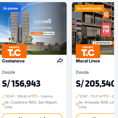
En planos
En construcción
Costanova
Mural Lince
Desde
Desde
S/ 156,943
S/ 205,540
23.41 - 108.40 m²
1 - 3 dorms.
21.87 - 75.27 m²
1 - 2 d
Av. Costanera 1650, San Miguel,
Av. Arequipa 1936, Lince
Lima
Lima