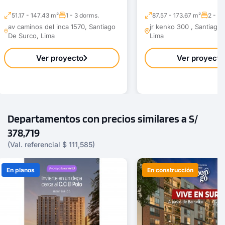
51.17 - 147.43 m²
1 - 3 dorms.
87.57 - 173.67 m²
2 - 3 
av caminos del inca 1570, Santiago
jr kenko 300 , Santiago
De Surco, Lima
Lima
Ver proyecto
Ver proyecto
Departamentos con precios similares a S/
378,719
(Val. referencial $ 111,585)
En planos
En construcción