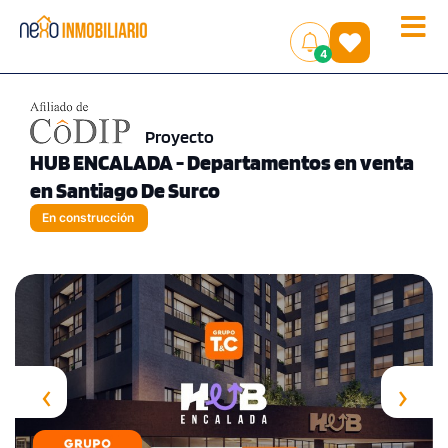
Toggle
(
)
4
naviga
Proyecto
HUB ENCALADA - Departamentos en venta
en Santiago De Surco
En construcción
‹
›