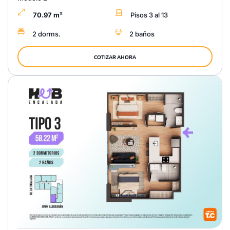
70.97 m²
Pisos 3 al 13
2 dorms.
2 baños
COTIZAR AHORA