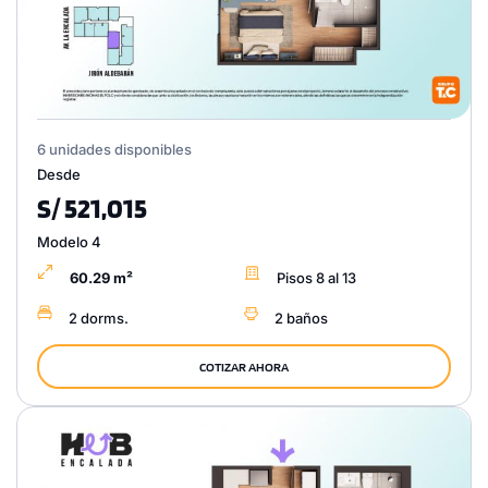
6 unidades disponibles
Desde
S/ 521,015
Modelo 4
60.29 m²
Pisos 8 al 13
2 dorms.
2 baños
COTIZAR AHORA