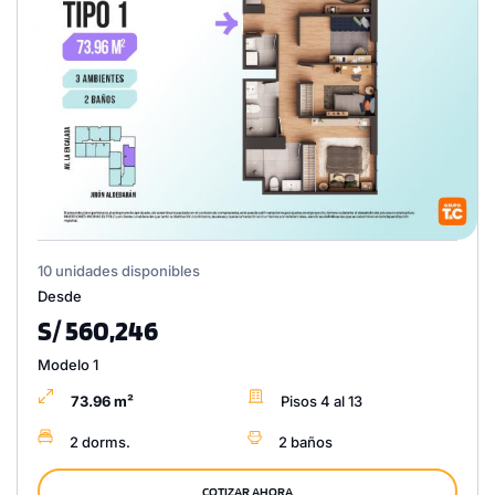
10 unidades disponibles
Desde
S/ 560,246
Modelo 1
73.96 m²
Pisos 4 al 13
2 dorms.
2 baños
COTIZAR AHORA