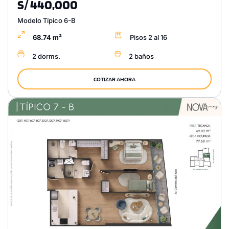
S/ 440,000
Modelo Típico 6-B
68.74 m²
Pisos 2 al 16
2 dorms.
2 baños
COTIZAR AHORA