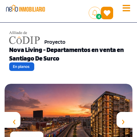
Toggle
(
)
4
naviga
Proyecto
Nova Living - Departamentos en venta en
Santiago De Surco
En planos
‹
›