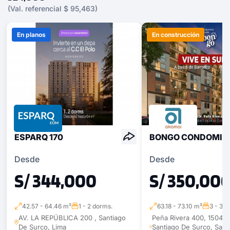
(Val. referencial $ 95,463)
En planos
En construcción
ESPARQ 170
BONGO CONDOMIN
Desde
Desde
S/ 344,000
S/ 350,00
42.57 - 64.46 m²
1 - 2 dorms.
63.18 - 73.10 m²
3 - 3 d
AV. LA REPÚBLICA 200 , Santiago
Peña Rivera 400, 15049 
De Surco, Lima
Santiago De Surco, Sant