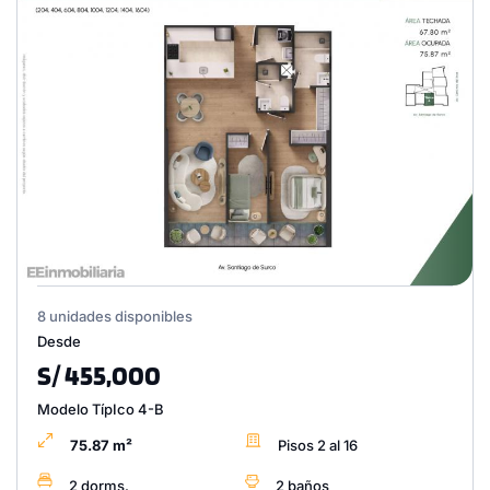
8 unidades disponibles
Desde
S/ 455,000
Modelo TípIco 4-B
75.87 m²
Pisos 2 al 16
2 dorms.
2 baños