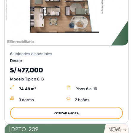
6 unidades disponibles
Desde
S/ 477,000
Modelo Típico 8-B
74.48 m²
Pisos 6 al 16
3 dorms.
2 baños
COTIZAR AHORA