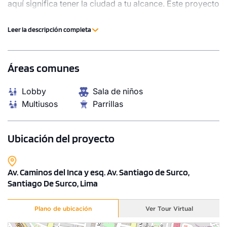
aquí significa tener la ciudad a tu alcance. Este proyecto
ofrece diversas áreas comunes diseñadas para
compartir, relajarte y disfrutar con amigos y familia.
Leer la descripción completa
Áreas comunes
Lobby
Sala de niños
Multiusos
Parrillas
Ubicación del proyecto
Av. Caminos del Inca y esq. Av. Santiago de Surco,
Santiago De Surco, Lima
Plano de ubicación
Ver Tour Virtual