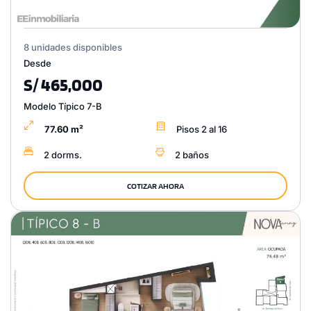
8 unidades disponibles
Desde
S/ 465,000
Modelo Típico 7-B
77.60 m²
Pisos 2 al 16
2 dorms.
2 baños
COTIZAR AHORA