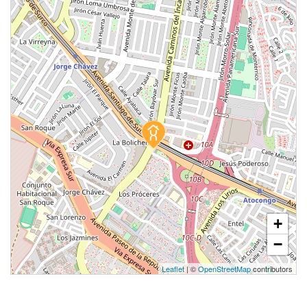
+
−
Leaflet
| ©
OpenStreetMap
contributors