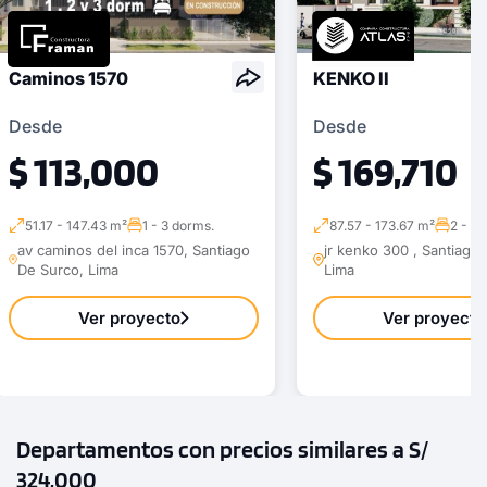
Caminos 1570
KENKO II
Desde
Desde
$ 113,000
$ 169,710
51.17 - 147.43 m²
1 - 3 dorms.
87.57 - 173.67 m²
2 - 3 
av caminos del inca 1570, Santiago
jr kenko 300 , Santiago
De Surco, Lima
Lima
Ver proyecto
Ver proyecto
Departamentos con precios similares a S/
324,000