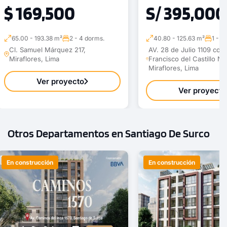
$ 169,500
S/ 395,000
65.00 - 193.38 m²
2 - 4 dorms.
40.80 - 125.63 m²
1 - 4
Cl. Samuel Márquez 217,
AV. 28 de Julio 1109 con 
Miraflores, Lima
Francisco del Castillo N°
Miraflores, Lima
Ver proyecto
Ver proyecto
Otros Departamentos en Santiago De Surco
En construcción
En construcción