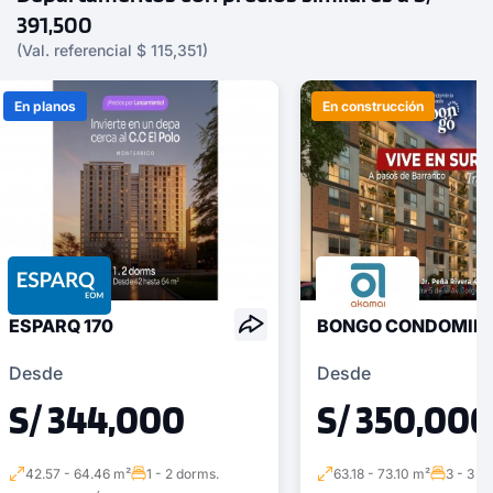
391,500
(Val. referencial $ 115,351)
En planos
En construcción
ESPARQ 170
BONGO CONDOMIN
Desde
Desde
S/ 344,000
S/ 350,000
42.57 - 64.46 m²
1 - 2 dorms.
63.18 - 73.10 m²
3 - 3 d