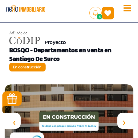
Toggle
(
)
4
naviga
Proyecto
BOSQO - Departamentos en venta en
Santiago De Surco
En construcción
‹
›