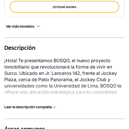
COTIZAR AHORA
Ver más modelos
Descripción
¡Hola! Te presentamos BOSQO, el nuevo proyecto
inmobiliario que revolucionará la forma de vivir en
Surco. Ubicado en Jr. Lanceros 142, frente al Jockey
Plaza, cerca de Patio Panorama, el Jockey Club y
universidades como la Universidad de Lima, BOSQO te
ofrece una ubicación estratégica para tu comodidad.
Este innovador desarrollo cuenta con un parque
privado de más de 7,000 m², diseñado para conectar
Leer la descripción completa
con la naturaleza en el corazón de la ciudad. Creado
por Cosapi Inmobiliaria, respaldado por más de 60
años de experiencia de Cosapi S.A., garantiza calidad y
Áreas comunes