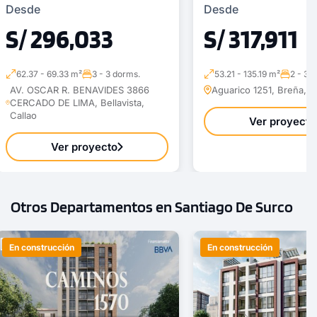
Desde
Desde
S/ 296,033
S/ 317,911
62.37 - 69.33 m²
3 - 3 dorms.
53.21 - 135.19 m²
2 - 3 
AV. OSCAR R. BENAVIDES 3866
Aguarico 1251, Breña, B
CERCADO DE LIMA, Bellavista,
Callao
Ver proyecto
Ver proyecto
Otros Departamentos en Santiago De Surco
En construcción
En construcción