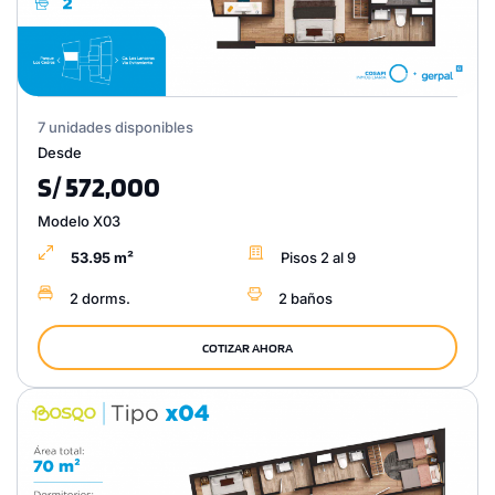
7 unidades disponibles
Desde
S/ 572,000
Modelo X03
53.95 m²
Pisos 2 al 9
2 dorms.
2 baños
COTIZAR AHORA