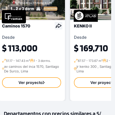
Caminos 1570
KENKO II
Desde
Desde
$ 113,000
$ 169,710
51.17 - 147.43 m²
1 - 3 dorms.
87.57 - 173.67 m²
2 - 3 
av caminos del inca 1570, Santiago
jr kenko 300 , Santiago
De Surco, Lima
Lima
Ver proyecto
Ver proyecto
Departamentos con precios similares a S/