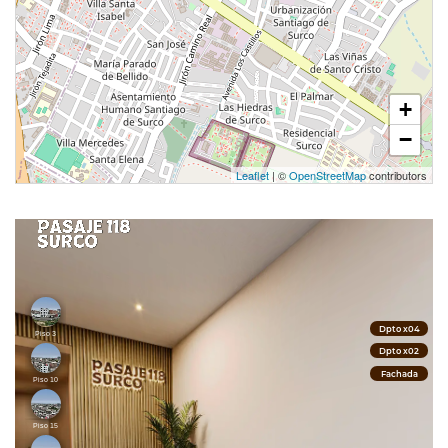
+
−
Leaflet
| ©
OpenStreetMap
contributors