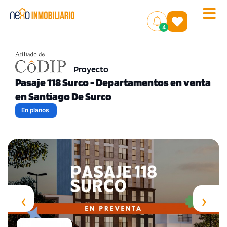
Toggle
(
)
4
naviga
Proyecto
Pasaje 118 Surco - Departamentos en venta
en Santiago De Surco
En planos
‹
›