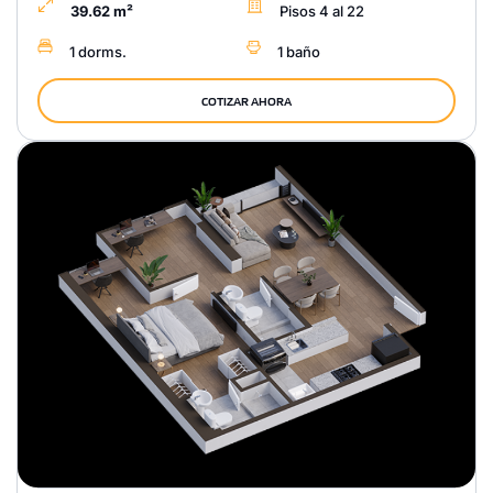
39.62 m²
Pisos 4 al 22
1 dorms.
1 baño
COTIZAR AHORA