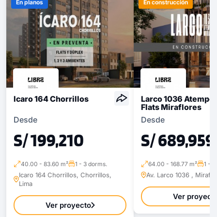
En planos
En construcción
Icaro 164 Chorrillos
Larco 1036 Atempor
Flats Miraflores
Desde
Desde
S/ 199,210
S/ 689,959
40.00 - 83.60 m²
1 - 3 dorms.
64.00 - 168.77 m²
1 - 
Icaro 164 Chorrillos, Chorrillos,
Av. Larco 1036 , Miraflo
Lima
Ver proyect
Ver proyecto