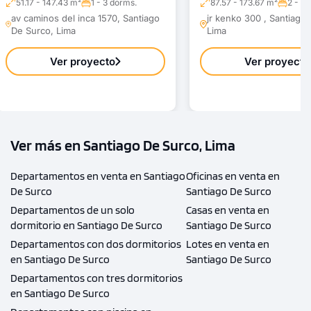
51.17 - 147.43 m²
1 - 3 dorms.
87.57 - 173.67 m²
2 - 3 
av caminos del inca 1570, Santiago
jr kenko 300 , Santiago
De Surco, Lima
Lima
Ver proyecto
Ver proyecto
Ver más en Santiago De Surco, Lima
Departamentos en venta en Santiago
Oficinas en venta en
De Surco
Santiago De Surco
Departamentos de un solo
Casas en venta en
dormitorio en Santiago De Surco
Santiago De Surco
Departamentos con dos dormitorios
Lotes en venta en
en Santiago De Surco
Santiago De Surco
Departamentos con tres dormitorios
en Santiago De Surco