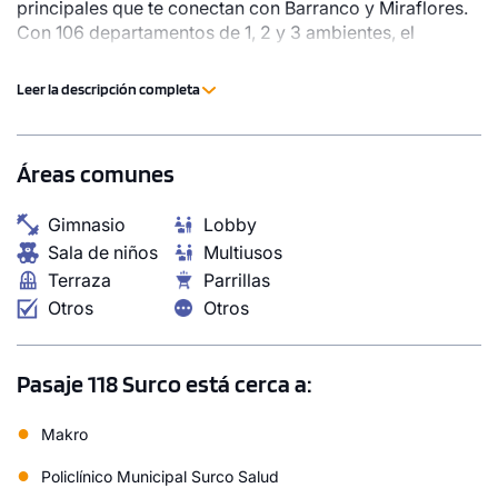
principales que te conectan con Barranco y Miraflores.
Con 106 departamentos de 1, 2 y 3 ambientes, el
proyecto ofrece espacios funcionales, áreas comunes
pensadas para compartir y un diseño que prioriza
Leer la descripción completa
comodidad y eficiencia. Una oportunidad real para dar
el paso a tu depa propio. Desarrollado por Colabora
con el respaldo de Libre Inmobiliaria, parte del grupo
Áreas comunes
LibreCorp, con experiencia en Perú y Estados Unidos.
Gimnasio
Lobby
Sala de niños
Multiusos
Terraza
Parrillas
Otros
Otros
Pasaje 118 Surco está cerca a:
●
Makro
●
Policlínico Municipal Surco Salud