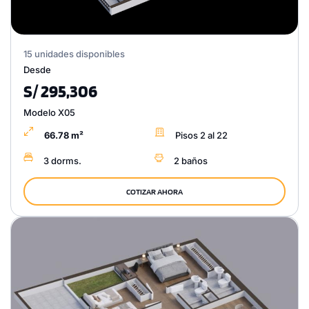
15 unidades disponibles
Desde
S/ 295,306
Modelo X05
66.78 m²
Pisos 2 al 22
3 dorms.
2 baños
COTIZAR AHORA