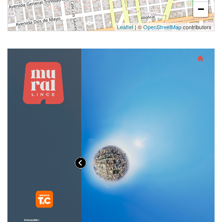
−
Leaflet
| ©
OpenStreetMap
contributors