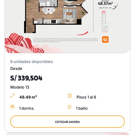
8 unidades disponibles
Desde
S/ 339,504
Modelo 13
48.49 m²
Pisos 1 al 8
1 dorms.
1 baño
COTIZAR AHORA