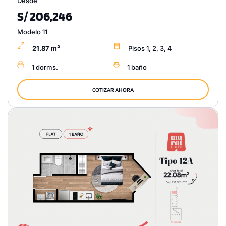
Desde
S/ 206,246
Modelo 11
21.87 m²
Pisos 1, 2, 3, 4
1 dorms.
1 baño
COTIZAR AHORA