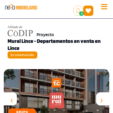
Toggle
(
)
4
naviga
Proyecto
Mural Lince - Departamentos en venta en
Lince
En construcción
‹
›