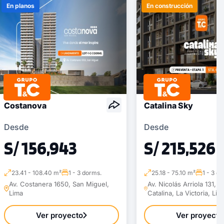
En planos
En construcción
Costanova
Catalina Sky
Desde
Desde
S/ 156,943
S/ 215,526
23.41 - 108.40 m²
1 - 3 dorms.
25.18 - 75.10 m²
1 - 3 d
Av. Costanera 1650, San Miguel,
Av. Nicolás Arriola 131, S
Lima
Catalina, La Victoria, Lim
Ver proyecto
Ver proyecto