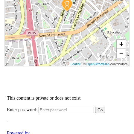
+
−
Leaflet
| ©
OpenStreetMap
contributors
1 unidad disponible
Desde
S/ 743,557
Modelo TIPO C
77.54 m²
Piso 3
3 dorms.
2 baños