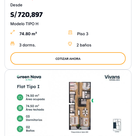
Desde
S/ 720,897
Modelo TIPO H
74.80 m²
Piso 3
3 dorms.
2 baños
COTIZAR AHORA