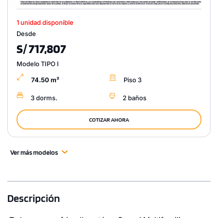
1 unidad disponible
Desde
S/ 717,807
Modelo TIPO I
74.50 m²
Piso 3
3 dorms.
2 baños
COTIZAR AHORA
Ver más modelos
Descripción