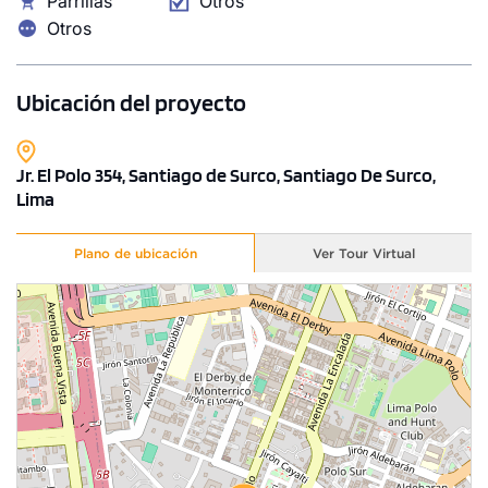
Parrillas
Otros
Otros
Ubicación del proyecto
Jr. El Polo 354, Santiago de Surco, Santiago De Surco,
Lima
1 unidad disponible
Plano de ubicación
Ver Tour Virtual
Desde
S/ 591,117
Modelo TIPO B
61.68 m²
Piso 2
2 dorms.
2 baños
COTIZAR AHORA