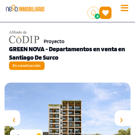
Toggle
(
)
4
naviga
Proyecto
GREEN NOVA - Departamentos en venta en
Santiago De Surco
En construcción
‹
›