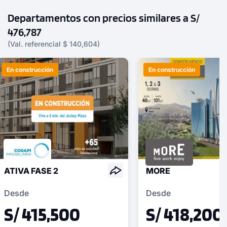
Departamentos con precios similares a S/
476,787
(Val. referencial $ 140,604)
En construcción
En construcción
ATIVA FASE 2
MORE
Desde
Desde
S/ 415,500
S/ 418,200