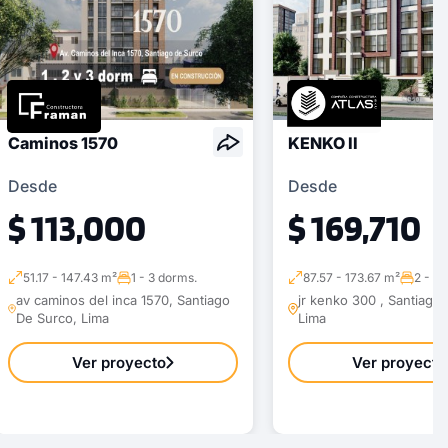
Caminos 1570
KENKO II
Desde
Desde
$ 113,000
$ 169,710
51.17 - 147.43 m²
1 - 3 dorms.
87.57 - 173.67 m²
2 - 3 
av caminos del inca 1570, Santiago
jr kenko 300 , Santiago
De Surco, Lima
Lima
Ver proyecto
Ver proyecto