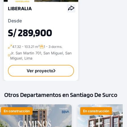
Desde
S/ 875,912
LIBERALIA
Modelo TIPO G
Desde
107.14 m²
Piso 7
S/ 289,900
3 dorms.
2 baños
47.32 - 103.21 m²
1 - 3 dorms.
COTIZAR AHORA
Jr. San Martin 701, San Miguel, San
Miguel, Lima
Ver proyecto
Otros Departamentos en Santiago De Surco
En construcción
En construcción