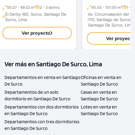
50.07 - 69.52 m²
2 - 3 dorms.
40.00 - 101.00 m²
1 - 3
El Derby 160, Surco, Santiago De
Av. Circunvalación del Go
Surco, Lima
170, Santiago de Surco 1
Santiago De Surco, Lima
Ver proyecto
Ver proyecto
Ver más en Santiago De Surco, Lima
Departamentos en venta en Santiago
Oficinas en venta en
De Surco
Santiago De Surco
Departamentos de un solo
Casas en venta en
dormitorio en Santiago De Surco
Santiago De Surco
Departamentos con dos dormitorios
Lotes en venta en
en Santiago De Surco
Santiago De Surco
Departamentos con tres dormitorios
en Santiago De Surco