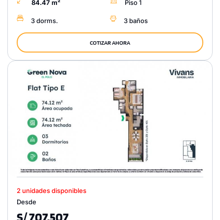
84.47 m²
Piso 1
3 dorms.
3 baños
COTIZAR AHORA
2 unidades disponibles
Desde
S/ 707,507