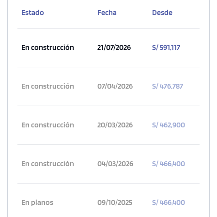
Estado
Fecha
Desde
3 dorms.
3 baños
COTIZAR AHORA
En construcción
21/07/2026
S/ 591,117
En construcción
07/04/2026
S/ 476,787
En construcción
20/03/2026
S/ 462,900
En construcción
04/03/2026
S/ 466,400
1 unidad disponible
Desde
En planos
09/10/2025
S/ 466,400
S/ 1,154,527