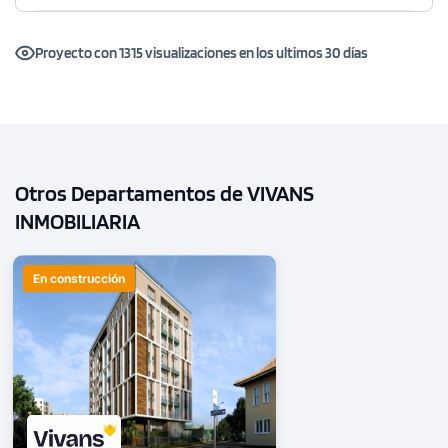
Modelo TIPO F
147.30 m²
Piso 7
Proyecto con 1315 visualizaciones en los ultimos 30 días
3 dorms.
3 baños
COTIZAR AHORA
Otros Departamentos de VIVANS
INMOBILIARIA
En construcción
1 unidad disponible