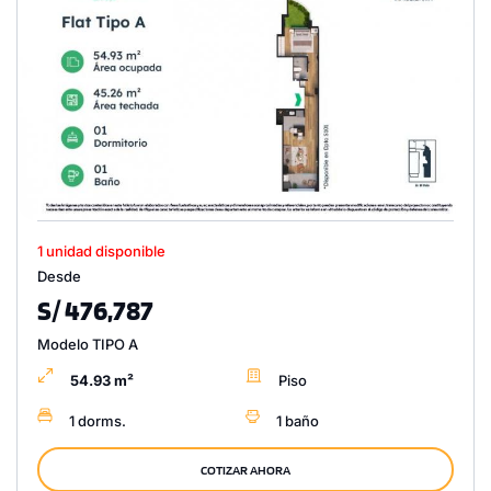
1 unidad disponible
Desde
S/ 476,787
Modelo TIPO A
54.93 m²
Piso
1 dorms.
1 baño
COTIZAR AHORA