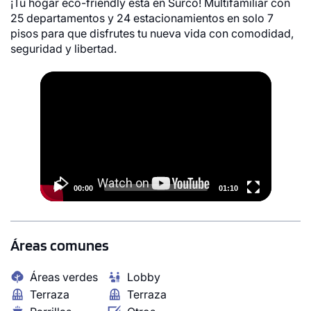
¡Tu hogar eco-friendly está en Surco! Multifamiliar con
25 departamentos y 24 estacionamientos en solo 7
pisos para que disfrutes tu nueva vida con comodidad,
seguridad y libertad.
Video
Player
1 unidad disponible
1 unidad disponible
Desde
Desde
S/ 669,397
S/ 745,617
Modelo TIPO A
Modelo TIPO A
00:00
01:10
78.96 m²
81.70 m²
Piso
Piso 6
2 dorms.
3 dorms.
2 baños
2 baños
Áreas comunes
COTIZAR AHORA
COTIZAR AHORA
Áreas verdes
Lobby
Terraza
Terraza