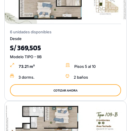
6 unidades disponibles
Desde
S/ 369,505
Modelo TIPO - 9B
73.21 m²
Pisos 5 al 10
3 dorms.
2 baños
COTIZAR AHORA