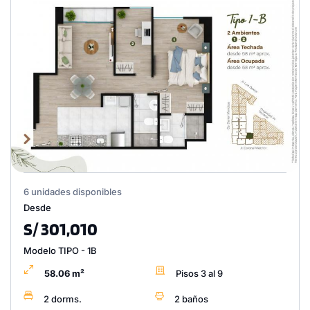
6 unidades disponibles
Desde
S/ 301,010
Modelo TIPO - 1B
58.06 m²
Pisos 3 al 9
2 dorms.
2 baños