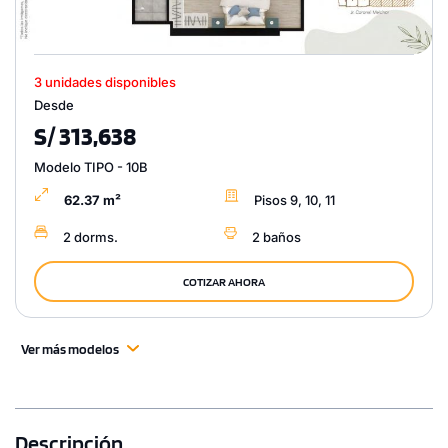
3 unidades disponibles
Desde
S/ 313,638
Modelo TIPO - 10B
62.37 m²
Pisos 9, 10, 11
2 dorms.
2 baños
COTIZAR AHORA
Ver más modelos
Descripción