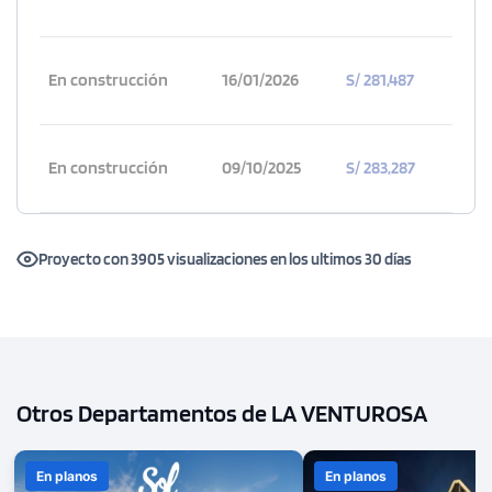
En construcción
16/01/2026
S/ 281,487
En construcción
09/10/2025
S/ 283,287
Proyecto con 3905 visualizaciones en los ultimos 30 días
1 unidad disponible
Desde
S/ 512,500
Modelo TIPO - 1309C
Otros Departamentos de LA VENTUROSA
109.00 m²
Piso 13
3 dorms.
2 baños
En planos
En planos