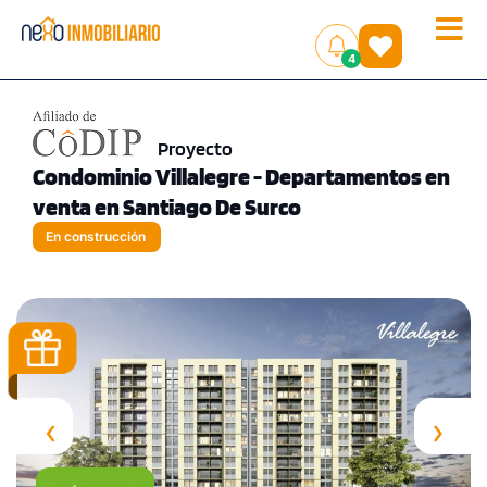
Toggle
(
)
4
naviga
Proyecto
Condominio Villalegre - Departamentos en
venta en Santiago De Surco
En construcción
‹
›