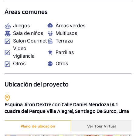
COTIZAR AHORA
Áreas comunes
Juegos
Áreas verdes
Sala de niños
Multiusos
Salon Gourmet
Terraza
Video
Parrillas
vigilancia
Otros
Otros
Ubicación del proyecto
Esquina Jiron Dextre con Calle Daniel Mendoza (A 1
cuadra del Parque Villa Alegre), Santiago De Surco, Lima
1 unidad disponible
Desde
Plano de ubicación
Ver Tour Virtual
S/ 483,600