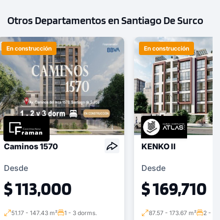
Modelo TIPO - 1310C
Otros Departamentos en Santiago De Surco
109.00 m²
Piso 13
3 dorms.
2 baños
En construcción
En construcción
COTIZAR AHORA
Caminos 1570
KENKO II
Desde
Desde
$ 113,000
$ 169,710
51.17 - 147.43 m²
1 - 3 dorms.
87.57 - 173.67 m²
2 - 3 