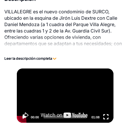
VILLALEGRE es el nuevo condominio de SURCO,
ubicado en la esquina de Jirón Luis Dextre con Calle
Daniel Mendoza (a 1 cuadra del Parque Villa Alegre,
entre las cuadras 1 y 2 de la Av. Guardia Civil Sur).
Ofreciendo varias opciones de vivienda, con
departamentos que se adaptan a tus necesidades; con
diversas áreas sociales en el primer nivel y azotea
como: Salas de usos múltiples (SUM), Sala Gourmet,
Leer la descripción completa
Terraza BBQ, Zona Gamer, Coworking, Café Work, Zona
Cinema, Aventura Play (área de juegos para niños y Sala
Video
1 unidad disponible
de niños), patio alameda, patio plaza, Zona Fit y Terraza
Player
Zen. ¡Te invitamos a ser parte de esta historia única y a
Desde
asegurar tu Próximo Hogar en la Gran Preventa con
S/ 468,000
beneficios exclusivos!
Modelo TIPO - 1302C
109.00 m²
Piso 13
00:00
01:08
3 dorms.
2 baños