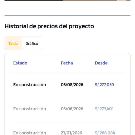
Historial de precios del proyecto
Tabla
Gráfico
1 unidad disponible
Desde
S/ 504,900
Estado
Fecha
Desde
Modelo TIPO - 1308C
109.00 m²
Piso 13
En construcción
05/08/2026
S/ 277,059
3 dorms.
2 baños
COTIZAR AHORA
En construcción
05/06/2026
S/ 273,401
En construcción
23/01/2026
S/ 266,084