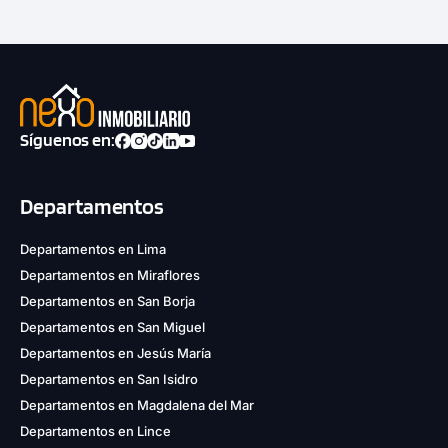
Síguenos en:
1 unidad disponible
Desde
S/ 502,500
Departamentos
Modelo TIPO - 1312C
Departamentos en Lima
109.00 m²
Piso 13
Departamentos en Miraflores
Departamentos en San Borja
3 dorms.
2 baños
Departamentos en San Miguel
Departamentos en Jesús María
COTIZAR AHORA
Departamentos en San Isidro
Departamentos en Magdalena del Mar
Departamentos en Lince