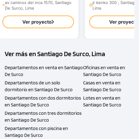
av caminos del inca 1570, Santiago
jr kenko 300 , Santiago
De Surco, Lima
Lima
1 unidad disponible
Desde
Ver proyecto
Ver proyecto
S/ 475,800
Modelo TIPO - 1311C
109.00 m²
Piso 13
Ver más en Santiago De Surco, Lima
3 dorms.
2 baños
Departamentos en venta en Santiago
Oficinas en venta en
De Surco
Santiago De Surco
COTIZAR AHORA
Departamentos de un solo
Casas en venta en
dormitorio en Santiago De Surco
Santiago De Surco
Departamentos con dos dormitorios
Lotes en venta en
en Santiago De Surco
Santiago De Surco
Departamentos con tres dormitorios
en Santiago De Surco
Departamentos con piscina en
Santiago De Surco