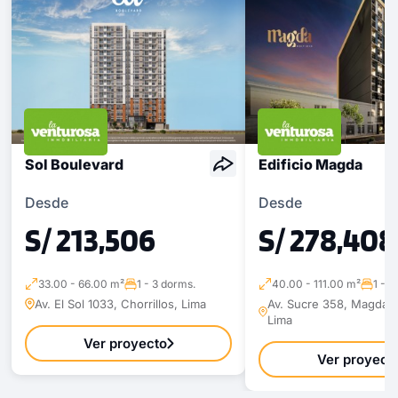
COTIZAR AHORA
Sol Boulevard
Edificio Magda
Desde
Desde
S/ 213,506
S/ 278,408
33.00 - 66.00 m²
1 - 3 dorms.
40.00 - 111.00 m²
1 - 3
Av. El Sol 1033, Chorrillos, Lima
Av. Sucre 358, Magdale
Lima
1 unidad disponible
Ver proyecto
Desde
Ver proyect
S/ 555,000