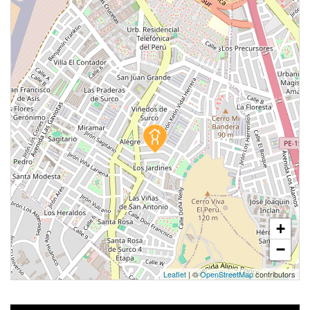
Modelo TIPO - 1303C
109.00 m²
Piso 13
3 dorms.
2 baños
COTIZAR AHORA
+
−
Leaflet
| ©
OpenStreetMap
contributors