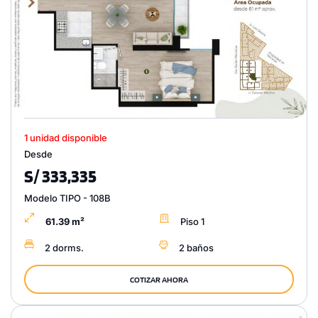
1 unidad disponible
Desde
S/ 333,335
Modelo TIPO - 108B
61.39 m²
Piso 1
2 dorms.
2 baños
COTIZAR AHORA