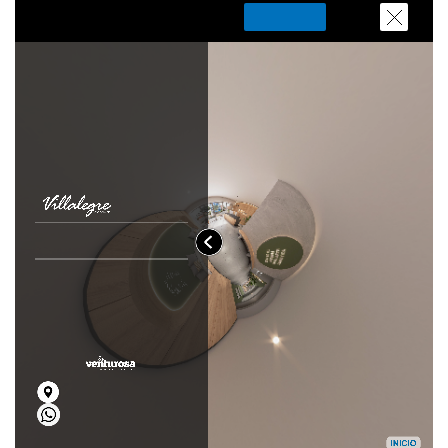
1 unidad disponible
Desde
S/ 468,000
Modelo TIPO - 1304C
109.00 m²
Piso 13
3 dorms.
2 baños
COTIZAR AHORA