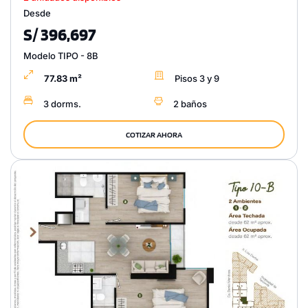
Desde
S/ 396,697
Modelo TIPO - 8B
77.83 m²
Pisos 3 y 9
3 dorms.
2 baños
COTIZAR AHORA