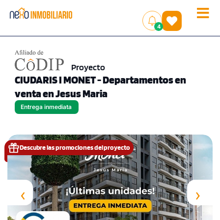
Toggle
(
)
4
naviga
Proyecto
CIUDARIS I MONET - Departamentos en
venta en Jesus Maria
Entrega inmediata
Descubre las promociones del proyecto
‹
›