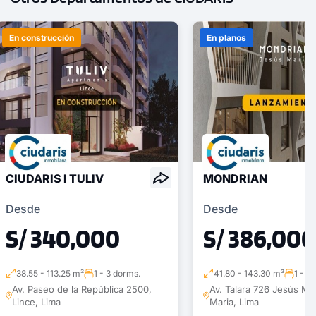
En construcción
En planos
CIUDARIS I TULIV
MONDRIAN
Desde
Desde
S/ 340,000
S/ 386,000
38.55 - 113.25 m²
1 - 3 dorms.
41.80 - 143.30 m²
1 - 3
Av. Paseo de la República 2500,
Av. Talara 726 Jesús Ma
Lince, Lima
Maria, Lima