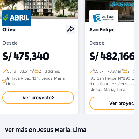
Olivo
San Felipe
Desde
Desde
S/ 475,340
S/ 482,166
58.16 - 83.51 m²
2 - 3 dorms.
55.87 - 78.87 m²
2 - 3 
Jr. Inca Ripac 134, Jesus Maria,
Av San Felipe N°890 Esq.
Lima
Luis Sanchez Cerro, Jes
Jesus Maria, Lima
Ver proyecto
Ver proyecto
Ver más en Jesus Maria, Lima