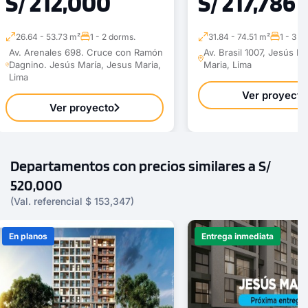
S/ 212,000
S/ 217,786
26.64 - 53.73 m²
1 - 2 dorms.
31.84 - 74.51 m²
1 - 3 d
Av. Arenales 698. Cruce con Ramón
Av. Brasil 1007, Jesús M
Dagnino. Jesús María, Jesus Maria,
Maria, Lima
Lima
Ver proyecto
Ver proyecto
Departamentos con precios similares a S/
520,000
(Val. referencial $ 153,347)
En planos
Entrega inmediata