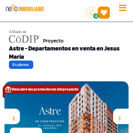
Toggle
(
)
4
naviga
Proyecto
Astre - Departamentos en venta en Jesus
Maria
En planos
Descubre las promociones del proyecto
‹
›