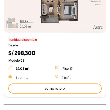
1 unidad disponible
Desde
S/ 298,300
Modelo 5B
37.03 m²
Piso 17
1 dorms.
1 baño
COTIZAR AHORA