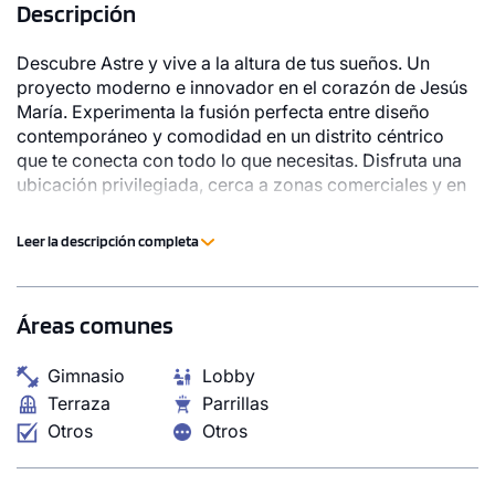
Descripción
Descubre Astre y vive a la altura de tus sueños. Un
proyecto moderno e innovador en el corazón de Jesús
María. Experimenta la fusión perfecta entre diseño
contemporáneo y comodidad en un distrito céntrico
que te conecta con todo lo que necesitas. Disfruta una
ubicación privilegiada, cerca a zonas comerciales y en
un entorno tranquilo. Astre es un proyecto ecomigable,
ideal para familias que buscan calidad de vida en un
Leer la descripción completa
espacio urbano y moderno.
Áreas comunes
Gimnasio
Lobby
Terraza
Parrillas
Otros
Otros