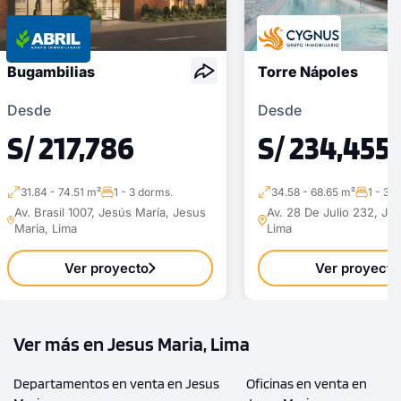
Bugambilias
Torre Nápoles
Desde
Desde
S/ 217,786
S/ 234,455
31.84 - 74.51 m²
1 - 3 dorms.
34.58 - 68.65 m²
1 - 3 
Av. Brasil 1007, Jesús María, Jesus
Av. 28 De Julio 232, Je
Maria, Lima
Lima
Ver proyecto
Ver proyecto
Ver más en Jesus Maria, Lima
Departamentos en venta en Jesus
Oficinas en venta en