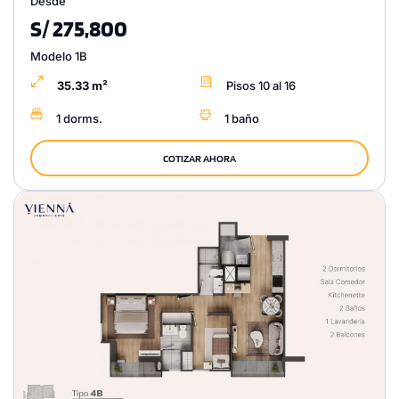
Desde
S/ 275,800
Modelo 1B
35.33 m²
Pisos 10 al 16
1 dorms.
1 baño
COTIZAR AHORA