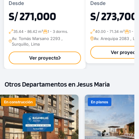
Desde
Desde
S/ 271,000
S/ 273,700
35.44 - 86.42 m²
1 - 3 dorms.
40.00 - 71.34 m²
1 - 3
Av. Tomás Marsano 2293 ,
Av. Arequipa 2083 , Lin
Surquillo, Lima
Ver proyect
Ver proyecto
Otros Departamentos en Jesus Maria
En construcción
En planos