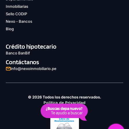
Inmobiliarias
Sello CODIP
Nexo - Bancos
Blog
Crédito hipotecario
Banco BanBif
Contáctanos
info@nexoinmobiliario.pe
© 2026 Todos los derechos reservados.
Política de Privacidad
¿Buscas depa nuevo?
Derechos ARCO
Te ayudo a buscar
Política de Cookies