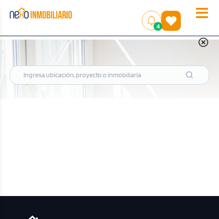
Toggle
(
)
4
naviga
Departamentos en venta 2 dormitorios en Jesus Maria
Filtrar
Departamentos disponibles de 2
dormitorios en Jesus Maria
|
Ver mapa
Ordenar