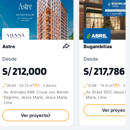
Astre
Bugambilias
Desde
Desde
S/ 212,000
S/ 217,786
26.64 - 53.73 m²
1 - 2 dorms.
31.84 - 74.51 m²
1 - 3 d
Av. Arenales 698. Cruce con Ramón
Av. Brasil 1007, Jesús M
Dagnino. Jesús María, Jesus Maria,
Maria, Lima
Lima
Ver proyecto
Ver proyecto