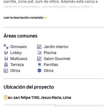
parrilla, zona pet, sum de niños. Además está cerca a
centros comerciales, universidades, restaurantes y
conectado a avenidas principales.
Leer la descripción completa
Áreas comunes
1 unidad disponible
Desde
Gimnasio
Jardin interior
S/ 516,000
Lobby
Piscina
Multiusos
Salon Gourmet
Modelo Tipo 6
Terraza
Parrillas
52.37 m²
Piso 15
Otros
Otros
1 dorms.
1 baño
Ubicación del proyecto
COTIZAR AHORA
av. san felipe 1190, Jesus Maria, Lima