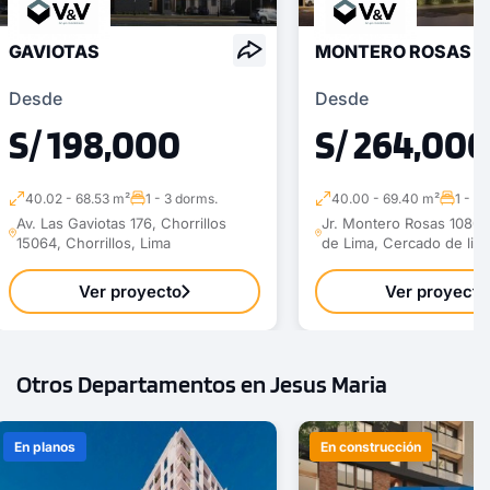
GAVIOTAS
MONTERO ROSAS 1
Desde
Desde
S/ 198,000
S/ 264,000
40.02 - 68.53 m²
1 - 3 dorms.
40.00 - 69.40 m²
1 - 3
Av. Las Gaviotas 176, Chorrillos
Jr. Montero Rosas 1080,
15064, Chorrillos, Lima
de Lima, Cercado de lim
Ver proyecto
Ver proyecto
Otros Departamentos en Jesus Maria
En planos
En construcción