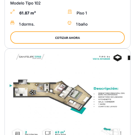
Modelo Tipo 102
61.87 m²
Piso 1
1 dorms.
1 baño
COTIZAR AHORA