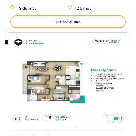
3 dorms.
2 baños
COTIZAR AHORA