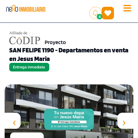
Toggle
(
)
4
naviga
Proyecto
SAN FELIPE 1190 - Departamentos en venta
en Jesus Maria
Entrega inmediata
‹
›