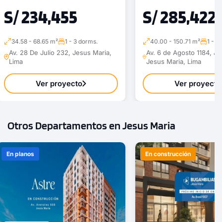
S/ 234,455
S/ 285,422
34.58 - 68.65 m²
1 - 3 dorms.
40.00 - 150.71 m²
1 - 3
Av. 28 De Julio 232, Jesus Maria,
Av. 6 de Agosto 1184, Je
Lima
Jesus Maria, Lima
Ver proyecto
Ver proyecto
Otros Departamentos en Jesus Maria
En planos
En construcción