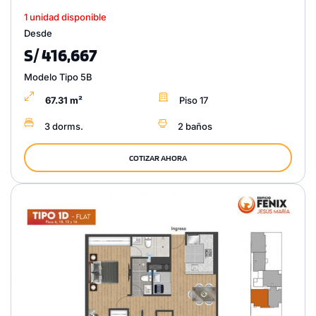
1 unidad disponible
Desde
S/ 416,667
Modelo Tipo 5B
67.31 m²
Piso 17
3 dorms.
2 baños
COTIZAR AHORA