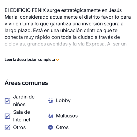
El EDIFICIO FENIX surge estratégicamente en Jesús
María, considerado actualmente el distrito favorito para
vivir en Lima lo que garantiza una inversión segura a
largo plazo. Está en una ubicación céntrica que te
conecta muy rápido con toda la ciudad a través de
ciclovías, grandes avenidas y la vía Expresa. Al ser un
distrito verde y organizado está rodeado de grandes
parques y todas las facilidades para vivir: Centros
Leer la descripción completa
Comerciales, Colegios, universidades, Centros de
Salud, entre otros. Además, cuenta con la garantía y
1 unidad disponible
experiencia del Grupo Cygnus.
Áreas comunes
Desde
S/ 1,034,000
Jardin de
Lobby
Modelo Tipo 1701
niños
Sala de
138.50 m²
Piso 17
Multiusos
Internet
3 dorms.
3 baños
Otros
Otros