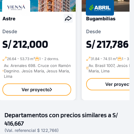
Astre
Bugambilias
Desde
Desde
S/ 212,000
S/ 217,786
26.64 - 53.73 m²
1 - 2 dorms.
31.84 - 74.51 m²
1 - 3 d
Av. Arenales 698. Cruce con Ramón
Av. Brasil 1007, Jesús M
Dagnino. Jesús María, Jesus Maria,
Maria, Lima
Lima
Ver proyecto
Ver proyecto
Departamentos con precios similares a S/
416,667
(Val. referencial $ 122,766)