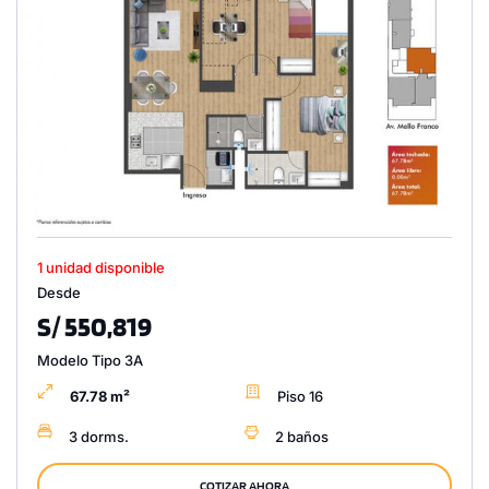
1 unidad disponible
Desde
S/ 550,819
Modelo Tipo 3A
67.78 m²
Piso 16
3 dorms.
2 baños
COTIZAR AHORA