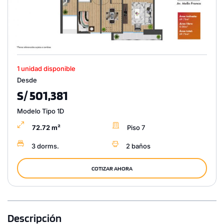
1 unidad disponible
Desde
S/ 501,381
Modelo Tipo 1D
72.72 m²
Piso 7
3 dorms.
2 baños
COTIZAR AHORA
Descripción