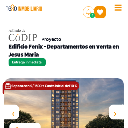
Toggle
(
)
4
naviga
Proyecto
Edificio Fenix - Departamentos en venta en
Jesus Maria
Entrega inmediata
Separa con S/ 1500 + Cuota inicial del 10 %
‹
›