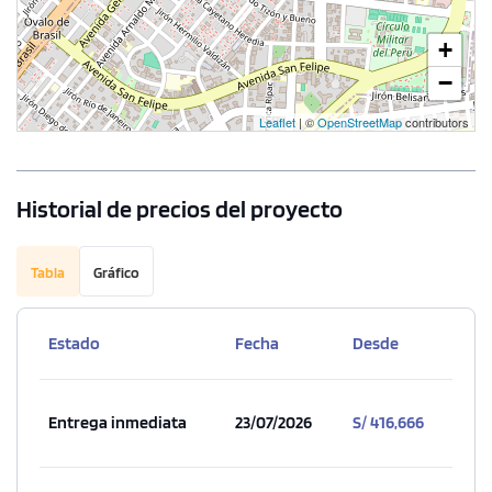
Modelo Tipo 1703
135.73 m²
Piso 17
+
3 dorms.
3 baños
−
Leaflet
| ©
OpenStreetMap
contributors
COTIZAR AHORA
Historial de precios del proyecto
Tabla
Gráfico
Estado
Fecha
Desde
Entrega inmediata
23/07/2026
S/ 416,666