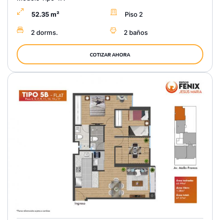
52.35 m²
Piso 2
2 dorms.
2 baños
COTIZAR AHORA