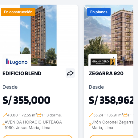
En construcción
En planos
EDIFICIO BLEND
ZEGARRA 920
Desde
Desde
S/ 355,000
S/ 358,962
40.00 - 72.55 m²
1 - 3 dorms.
55.24 - 135.91 m²
1 - 3 
AVENIDA HORACIO URTEAGA
Jirón Coronel Zegarra 9
1060, Jesus Maria, Lima
Maria, Lima