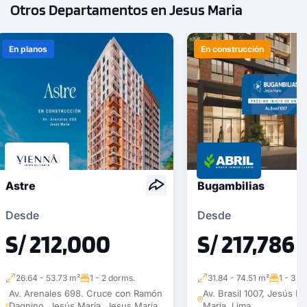
Otros Departamentos en Jesus Maria
En planos
En construcción
Astre
Bugambilias
Desde
Desde
S/ 212,000
S/ 217,786
26.64 - 53.73 m²
1 - 2 dorms.
31.84 - 74.51 m²
1 - 3 d
Av. Arenales 698. Cruce con Ramón
Av. Brasil 1007, Jesús M
Dagnino. Jesús María, Jesus Maria,
Maria, Lima