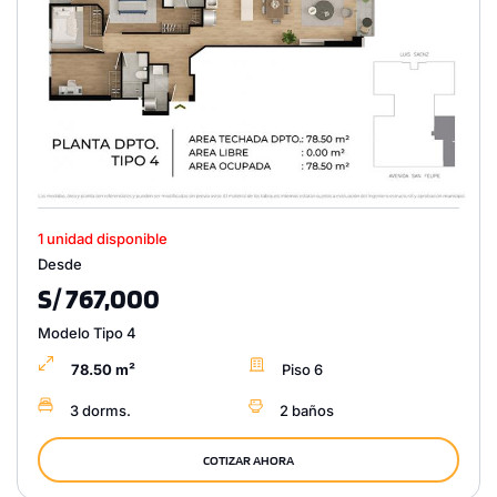
1 unidad disponible
Desde
S/ 767,000
Modelo Tipo 4
78.50 m²
Piso 6
3 dorms.
2 baños
COTIZAR AHORA