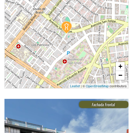
1 unidad disponible
Desde
S/ 886,000
Modelo Tipo 5
105.30 m²
Piso 11
3 dorms.
2 baños
+
COTIZAR AHORA
−
Leaflet
| ©
OpenStreetMap
contributors