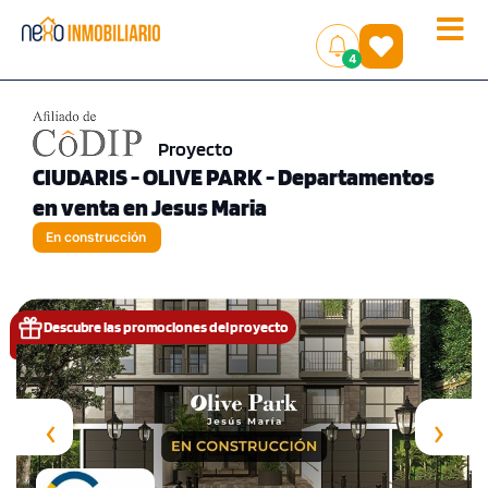
Toggle
(
)
4
naviga
Proyecto
CIUDARIS - OLIVE PARK - Departamentos
en venta en Jesus Maria
En construcción
Descubre las promociones del proyecto
‹
›