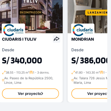
CIUDARIS I TULIV
MONDRIAN
Desde
Desde
S/ 340,000
S/ 386,000
38.55 - 113.25 m²
1 - 3 dorms.
41.80 - 143.30 m²
1 - 3
Av. Paseo de la República 2500,
Av. Talara 726 Jesús Ma
Lince, Lima
Maria, Lima
Ver proyecto
Ver proyecto