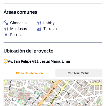
S/ 1,102,000
Áreas comunes
Modelo Tipo 4
Gimnasio
Lobby
137.95 m²
Piso 11
Multiusos
Terraza
3 dorms.
2 baños
Parrillas
COTIZAR AHORA
Ubicación del proyecto
Av. San Felipe 485, Jesus Maria, Lima
Plano de ubicación
Ver Tour Virtual