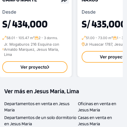
Desde
Desde
S/ 434,000
S/ 435,000
58.01 - 105.47 m²
2 - 3 dorms.
51.00 - 73.00 m²
1 - 3 
Jr. Mogaburos 216 Esquina con
Jr Huascar 1787, Jesus 
Arnaldo Marquez, Jesus Maria,
Lima
Ver proyecto
Ver proyecto
Ver más en Jesus Maria, Lima
Departamentos en venta en Jesus
Oficinas en venta en
Maria
Jesus Maria
Departamentos de un solo dormitorio
Casas en venta en
en Jesus Maria
Jesus Maria