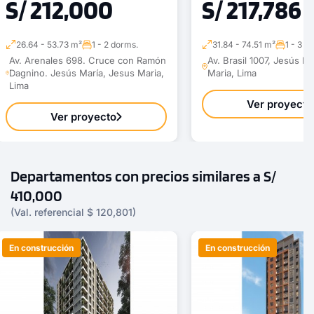
S/ 212,000
S/ 217,786
26.64 - 53.73 m²
1 - 2 dorms.
31.84 - 74.51 m²
1 - 3 d
Av. Arenales 698. Cruce con Ramón
Av. Brasil 1007, Jesús M
Dagnino. Jesús María, Jesus Maria,
Maria, Lima
Lima
Ver proyecto
Ver proyecto
Departamentos con precios similares a S/
410,000
(Val. referencial $ 120,801)
En construcción
En construcción