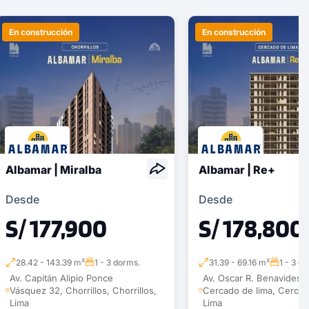
En construcción
En construcción
Albamar | Miralba
Albamar | Re+
Desde
Desde
S/ 177,900
S/ 178,800
28.42 - 143.39 m²
1 - 3 dorms.
31.39 - 69.16 m²
1 - 3 d
Av. Capitán Alipio Ponce
Av. Oscar R. Benavides 1
Vásquez 32, Chorrillos, Chorrillos,
Cercado de lima, Cercad
Lima
Lima