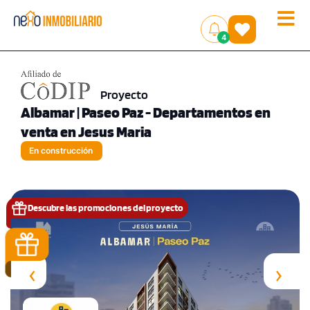
Toggle
(
)
4
naviga
Proyecto
Albamar | Paseo Paz - Departamentos en
venta en Jesus Maria
En construcción
Descubre las promociones del proyecto
‹
›