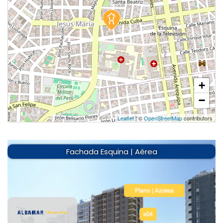
+
−
Leaflet
| ©
OpenStreetMap
contributors