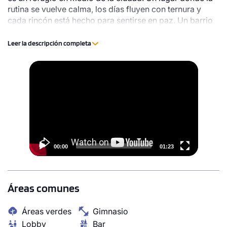
rutina se vuelve calma, los días fluyen con ternura y
cada rincón está hecho para sentirse en paz. Un barrio
lindo. Un hogar aún más.
Leer la descripción completa
Video
Player
00:00
01:23
Áreas comunes
Áreas verdes
Gimnasio
Lobby
Bar