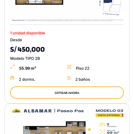
1 unidad disponible
Desde
S/ 450,000
Modelo TIPO 2B
55.99 m²
Piso 22
2 dorms.
2 baños
COTIZAR AHORA