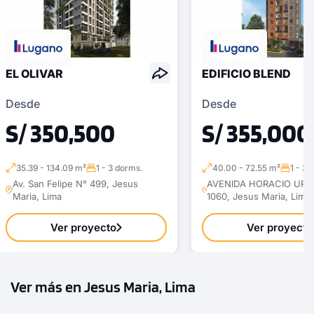
EL OLIVAR
EDIFICIO BLEND
Desde
Desde
S/ 350,500
S/ 355,000
35.39 - 134.09 m²
1 - 3 dorms.
40.00 - 72.55 m²
1 - 3 
Av. San Felipe N° 499, Jesus
AVENIDA HORACIO UR
Maria, Lima
1060, Jesus Maria, Lima
Ver proyecto
Ver proyecto
Ver más en Jesus Maria, Lima