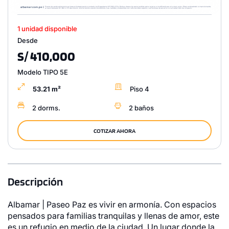
1 unidad disponible
Desde
S/ 410,000
Modelo TIPO 5E
53.21 m²
Piso 4
2 dorms.
2 baños
COTIZAR AHORA
Descripción
Albamar | Paseo Paz es vivir en armonía. Con espacios
pensados para familias tranquilas y llenas de amor, este
es un refugio en medio de la ciudad. Un lugar donde la