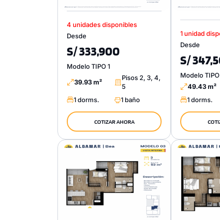
4 unidades disponibles
1 unidad disp
Desde
Desde
S/ 333,900
S/ 347,
Modelo TIPO 1
Modelo TIPO
Pisos 2, 3, 4,
39.93 m²
5
49.43 m²
1 dorms.
1 baño
1 dorms.
COTIZAR AHORA
COTI