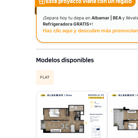
Este proyecto viene con un regalo
¡Separa hoy tu depa en
Albamar | BEA
y llévat
Refrigeradora GRATIS
*!
Haz clic aquí y descubre más promocio
Modelos disponibles
FLAT