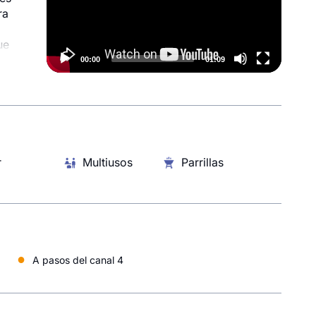
ra
ue
mpre.
00:00
01:09
r
Multiusos
Parrillas
●
A pasos del canal 4