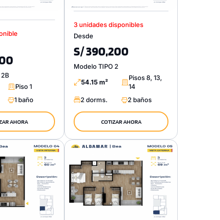
3 unidades disponibles
onible
Desde
S/ 390,200
500
Modelo TIPO 2
 2B
Pisos 8, 13,
54.15 m²
Piso 1
14
1 baño
2 dorms.
2 baños
ZAR AHORA
COTIZAR AHORA