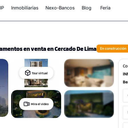
IP
Inmobiliarias
Nexo-Bancos
Blog
Feria
tamentos en venta en Cercado De Lima
En construcción
Co
Tour virtual
IN
Be
Mira el video