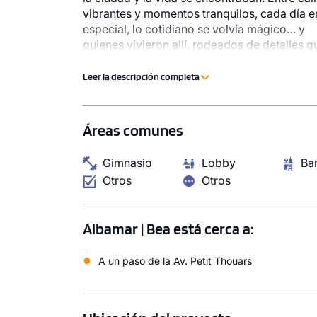
vibrantes y momentos tranquilos, cada día e
especial, lo cotidiano se volvía mágico… y
quienes vivieron allí, rodeados de detalles q
hacían la diferencia, lo hicieron felices x sie
Leer la descripción completa
Áreas comunes
Gimnasio
Lobby
Ba
Otros
Otros
Albamar | Bea está cerca a:
●
A un paso de la Av. Petit Thouars