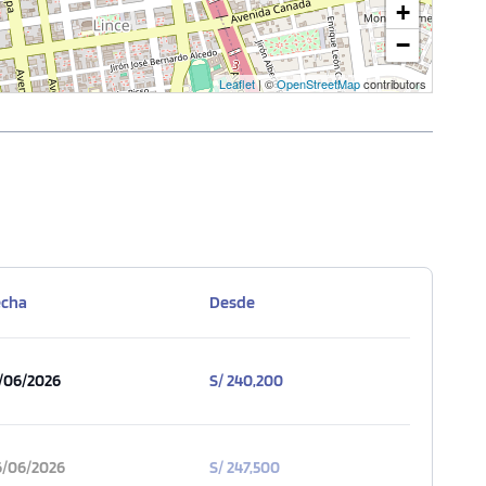
+
−
Leaflet
| ©
OpenStreetMap
contributors
echa
Desde
/06/2026
S/ 240,200
/06/2026
S/ 247,500