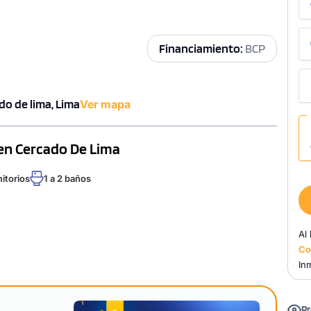
Financiamiento:
BCP
ado de lima, Lima
Ver mapa
 en Cercado De Lima
mitorios
1 a 2 baños
Al
Co
Inm
Pr