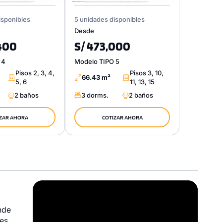
isponibles
5 unidades disponibles
Desde
400
S/ 473,000
 4
Modelo TIPO 5
Pisos 2, 3, 4,
Pisos 3, 10,
66.43 m²
5, 6
11, 13, 15
2 baños
3 dorms.
2 baños
ZAR AHORA
COTIZAR AHORA
Video
Player
nde
les