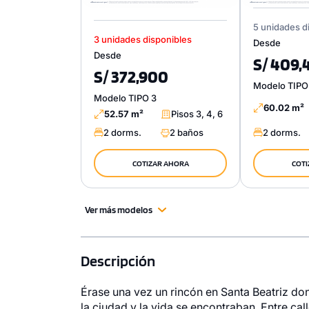
5 unidades d
3 unidades disponibles
Desde
Desde
S/ 409,
S/ 372,900
Modelo TIPO
Modelo TIPO 3
60.02 m²
52.57 m²
Pisos 3, 4, 6
2 dorms.
2 baños
2 dorms.
COTIZAR AHORA
COTI
Ver más modelos
Descripción
Érase una vez un rincón en Santa Beatriz do
la ciudad y la vida se encontraban. Entre cal