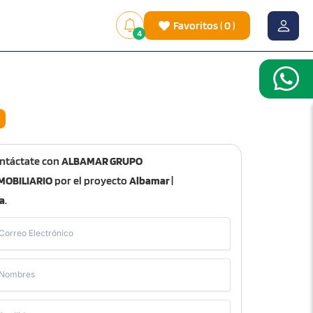
Favoritos
(
0
)
4
ntáctate con
ALBAMAR GRUPO
MOBILIARIO
por el proyecto
Albamar |
a
.
Correo Electrónico
Nombres