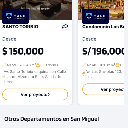
SANTO TORIBIO
Condominio Los Bo
Desde
Desde
$ 150,000
S/ 196,000
40.59 - 283.48 m²
1 - 3 dorms.
42.40 - 101.02 m²
1 - 3
Av. Santo Toribio esquina con Calle
Av. Las Gaviotas 123, Cho
Lizardo Alzamora Este, San Isidro,
Lima
Lima
Ver proyecto
Ver proyecto
Otros Departamentos en San Miguel