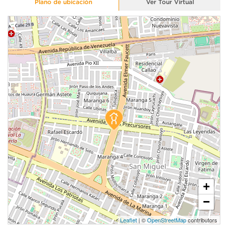
Plano de ubicación
Ver Tour Virtual
+
−
Leaflet
| ©
OpenStreetMap
contributors