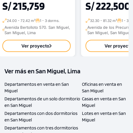
S/ 215,759
S/ 222,500
24.00 - 72.42 m²
1 - 3 dorms.
32.30 - 81.32 m²
1 - 3 d
Avenida Bertolloto 570. San Miguel,
Avenida de los Precurso
San Miguel, Lima
San Miguel, San Miguel,
Ver proyecto
Ver proyecto
Ver más en San Miguel, Lima
Departamentos en venta en San
Oficinas en venta en
Miguel
San Miguel
Departamentos de un solo dormitorio
Casas en venta en San
en San Miguel
Miguel
Departamentos con dos dormitorios
Lotes en venta en San
en San Miguel
Miguel
Departamentos con tres dormitorios