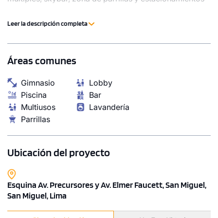
para bicicleta. Un proyecto pensado para vivir bien,
trabajar cómodo y disfrutar más. Anticípate y asegura tu
Leer la descripción completa
nuevo depa hoy.
Áreas comunes
Gimnasio
Lobby
Piscina
Bar
Multiusos
Lavandería
Parrillas
Ubicación del proyecto
Esquina Av. Precursores y Av. Elmer Faucett, San Miguel,
San Miguel, Lima