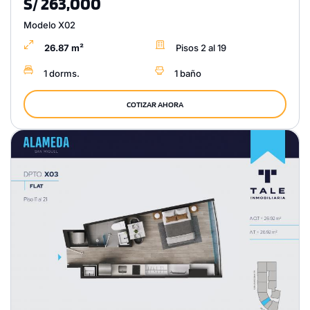
S/ 263,000
Modelo X02
26.87 m²
Pisos 2 al 19
1 dorms.
1 baño
COTIZAR AHORA