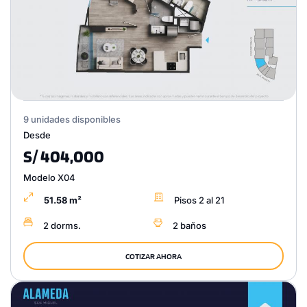
9 unidades disponibles
Desde
S/ 404,000
Modelo X04
51.58 m²
Pisos 2 al 21
2 dorms.
2 baños
COTIZAR AHORA