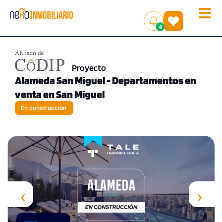
Toggle
(
)
4
naviga
Proyecto
Alameda San Miguel - Departamentos en
venta en San Miguel
En construcción
‹
›