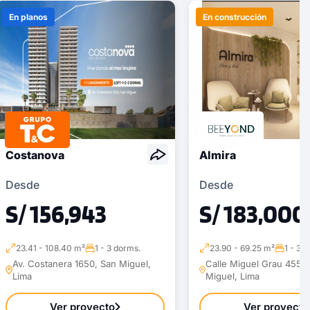
En planos
En construcción
Costanova
Almira
Desde
Desde
S/ 156,943
S/ 183,000
23.41 - 108.40 m²
1 - 3 dorms.
23.90 - 69.25 m²
1 - 3 
Av. Costanera 1650, San Miguel,
Calle Miguel Grau 455 ,
Lima
Miguel, Lima
Ver proyecto
Ver proyecto