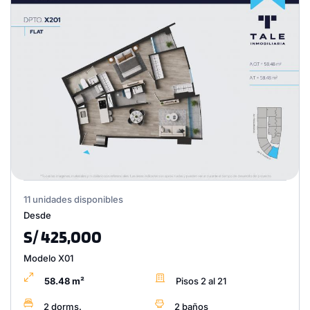
11 unidades disponibles
Desde
S/ 425,000
Modelo X01
58.48 m²
Pisos 2 al 21
2 dorms.
2 baños