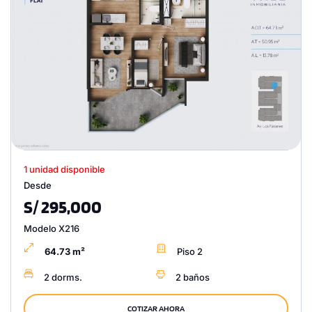
1 unidad disponible
Desde
S/ 295,000
Modelo X216
64.73 m²
Piso 2
2 dorms.
2 baños
COTIZAR AHORA