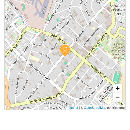
+
−
Leaflet
| ©
OpenStreetMap
contributors