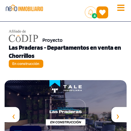
Toggle
(
)
4
naviga
Proyecto
Las Praderas - Departamentos en venta en
Chorrillos
En construcción
‹
›