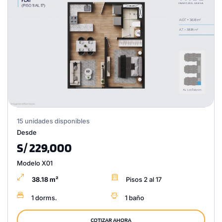
15 unidades disponibles
Desde
S/ 229,000
Modelo X01
38.18 m²
Pisos 2 al 17
1 dorms.
1 baño
COTIZAR AHORA