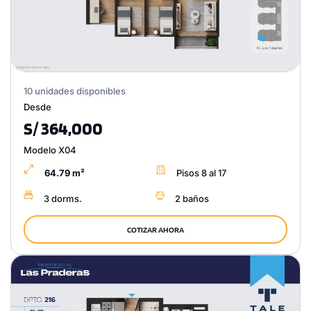
10 unidades disponibles
Desde
S/ 364,000
Modelo X04
64.79 m²
Pisos 8 al 17
3 dorms.
2 baños
COTIZAR AHORA