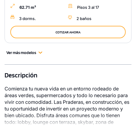
62.71 m²
Pisos 3 al 17
3 dorms.
2 baños
COTIZAR AHORA
Ver más modelos
Descripción
Comienza tu nueva vida en un entorno rodeado de
áreas verdes, supermercados y todo lo necesario para
vivir con comodidad. Las Praderas, en construcción, es
tu oportunidad de invertir en un proyecto moderno y
bien ubicado. Disfruta áreas comunes que lo tienen
todo: lobby, lounge con terraza, skybar, zona de
parrillas, coworking, sala de niños, zona fitness, sala de
usos múltiples y estacionamientos para bicicleta. El