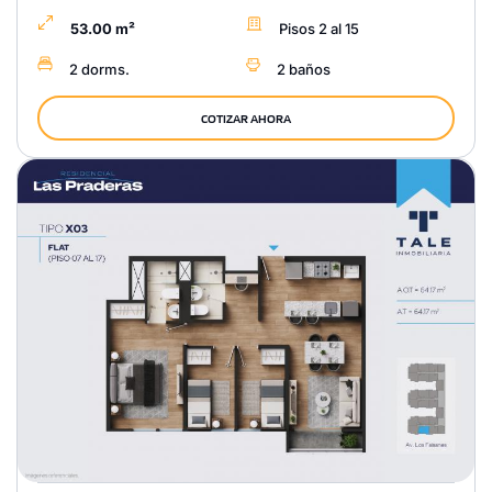
53.00 m²
Pisos 2 al 15
2 dorms.
2 baños
COTIZAR AHORA