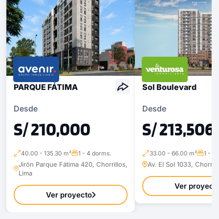
PARQUE FÁTIMA
Sol Boulevard
Desde
Desde
S/ 210,000
S/ 213,506
40.00 - 135.30 m²
1 - 4 dorms.
33.00 - 66.00 m²
1 - 3
Jirón Parque Fátima 420, Chorrillos,
Av. El Sol 1033, Chorril
Lima
Ver proyect
Ver proyecto