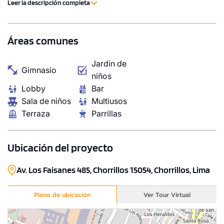
Leer la descripción completa
momento de asegurar tu depa ideal es ahora.
Áreas comunes
Jardin de
Gimnasio
niños
Lobby
Bar
Sala de niños
Multiusos
Terraza
Parrillas
Ubicación del proyecto
Av. Los Faisanes 485, Chorrillos 15054, Chorrillos, Lima
Plano de ubicación
Ver Tour Virtual