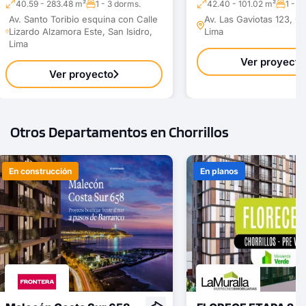
40.59 - 283.48 m²
1 - 3 dorms.
42.40 - 101.02 m²
1 - 3
Av. Santo Toribio esquina con Calle
Av. Las Gaviotas 123, Cho
Lizardo Alzamora Este, San Isidro,
Lima
Lima
Ver proyecto
Ver proyecto
Otros Departamentos en Chorrillos
En construcción
En planos