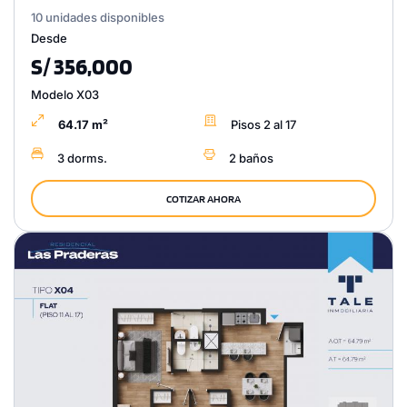
10 unidades disponibles
Desde
S/ 356,000
Modelo X03
64.17 m²
Pisos 2 al 17
3 dorms.
2 baños
COTIZAR AHORA