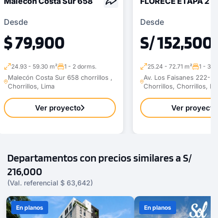
Malecón Costa Sur 658
FLORECE ETAPA 2
Desde
Desde
$ 79,900
S/ 152,500
24.93 - 59.30 m²
1 - 2 dorms.
25.24 - 72.71 m²
1 - 3 d
Malecón Costa Sur 658 chorrillos ,
Av. Los Faisanes 222-22
Chorrillos, Lima
Chorrillos, Chorrillos, Li
Ver proyecto
Ver proyecto
Departamentos con precios similares a S/
216,000
(Val. referencial $ 63,642)
En planos
En planos