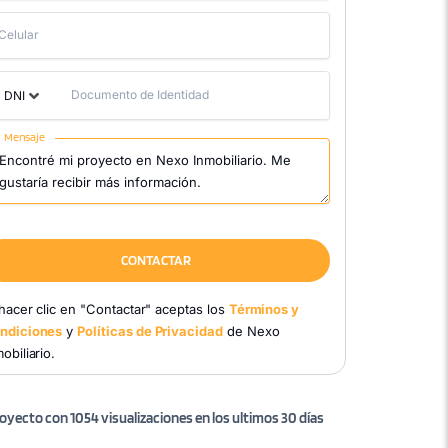
Celular
Documento de Identidad
DNI
Mensaje
CONTACTAR
 hacer clic en "Contactar" aceptas los
Términos y
ndiciones
y
Políticas de Privacidad
de Nexo
obiliario.
oyecto con 1054 visualizaciones en los ultimos 30 días