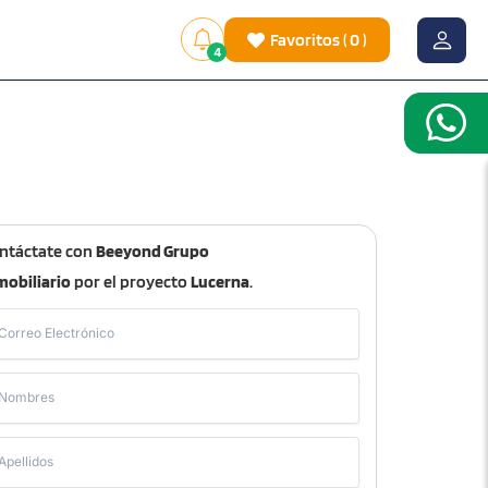
Favoritos
(
0
)
4
ntáctate con
Beeyond Grupo
mobiliario
por el proyecto
Lucerna
.
Correo Electrónico
Nombres
Apellidos