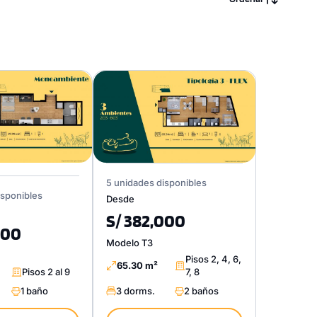
5 unidades disponibles
isponibles
Desde
S/ 382,000
000
Modelo T3
Pisos 2, 4, 6,
65.30 m²
Pisos 2 al 9
7, 8
1 baño
3 dorms.
2 baños