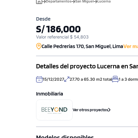
Departamentos
San Miguel
Lucerna
Desde
S/ 186,000
Valor referencial $ 54,803
Calle Pedrerías 170, San Miguel, Lima
Ver m
Detalles del proyecto Lucerna en Sa
15/12/2027
27.70 a 65.30 m2 total
1 a 3 dorm
Inmobiliaria
Ver otros proyectos
Modelos disponibles