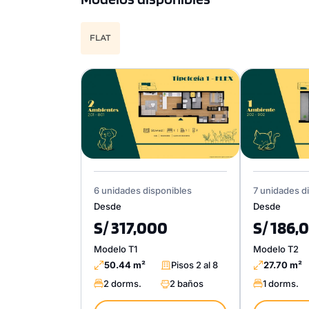
FLAT
6 unidades disponibles
7 unidades d
Desde
Desde
S/ 317,000
S/ 186,
Modelo T1
Modelo T2
50.44 m²
Pisos 2 al 8
27.70 m²
2 dorms.
2 baños
1 dorms.