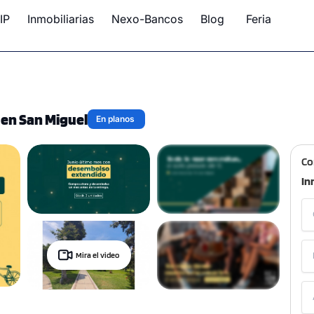
IP
Inmobiliarias
Nexo-Bancos
Blog
Feria
 en San Miguel
En planos
Co
In
Mira el video