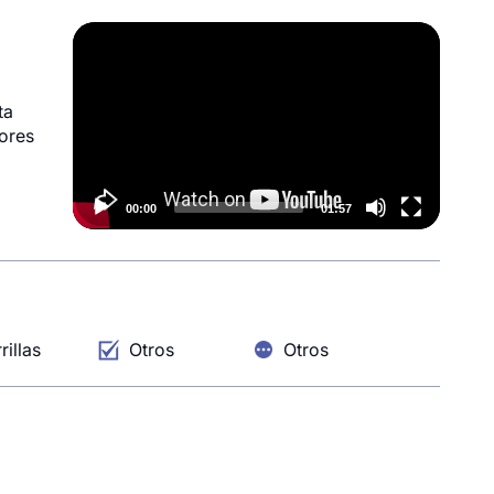
Video
Player
ta
jores
00:00
01:57
rillas
Otros
Otros