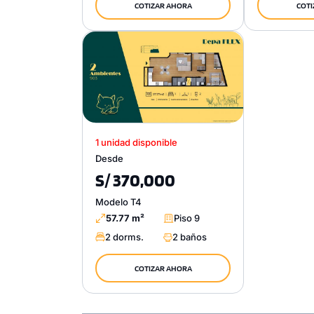
COTIZAR AHORA
COTI
1 unidad disponible
Desde
S/ 370,000
Modelo T4
57.77 m²
Piso 9
2 dorms.
2 baños
COTIZAR AHORA