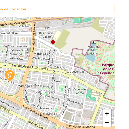
no de ubicación
+
−