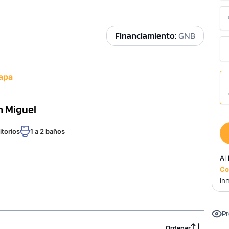
Financiamiento:
GNB
apa
n Miguel
itorios
1 a 2 baños
Al
Co
Inm
Pr
Ordenar