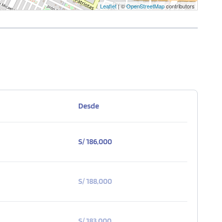
Leaflet
| ©
OpenStreetMap
contributors
Desde
S/ 186,000
S/ 188,000
S/ 183,000