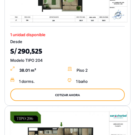
1 unidad disponible
Desde
S/ 290,525
Modelo TIPO 204
38.01 m²
Piso 2
1 dorms.
1 baño
COTIZAR AHORA