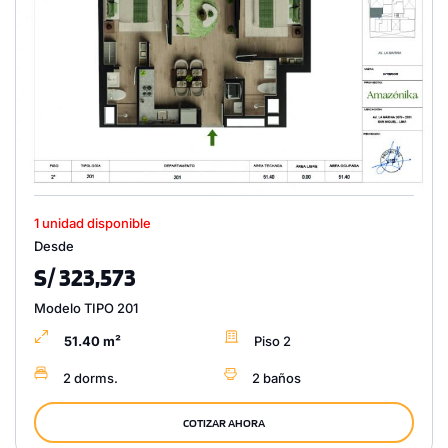
1 unidad disponible
Desde
S/ 323,573
Modelo TIPO 201
51.40 m²
Piso 2
2 dorms.
2 baños
COTIZAR AHORA