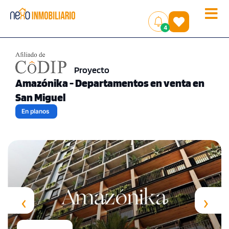
Toggle
(
)
4
naviga
Proyecto
Amazónika - Departamentos en venta en
San Miguel
En planos
‹
›