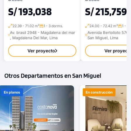
S/ 193,038
S/ 215,759
22.39 - 71.02 m²
1 - 3 dorms.
24.00 - 72.42 m²
1 - 3
Av. brasil 2948 - Magdalena del mar
Avenida Bertolloto 570.
, Magdalena Del Mar, Lima
San Miguel, Lima
Ver proyecto
Ver proyect
Otros Departamentos en San Miguel
En planos
En construcción