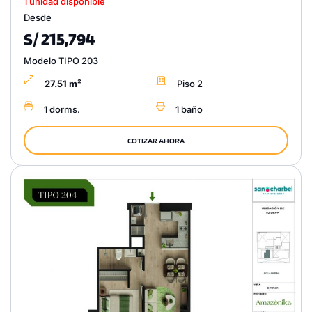
1 unidad disponible
Desde
S/ 215,794
Modelo TIPO 203
27.51 m²
Piso 2
1 dorms.
1 baño
COTIZAR AHORA