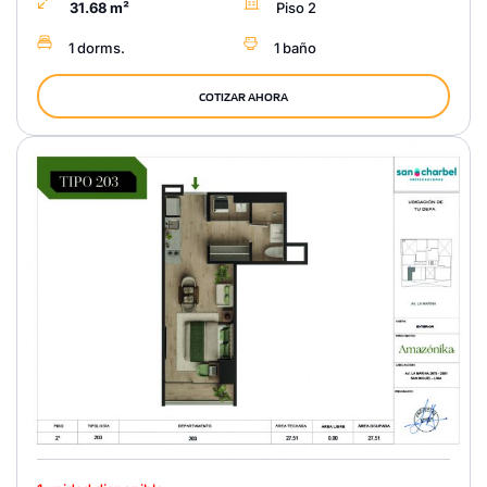
31.68 m²
Piso 2
1 dorms.
1 baño
COTIZAR AHORA