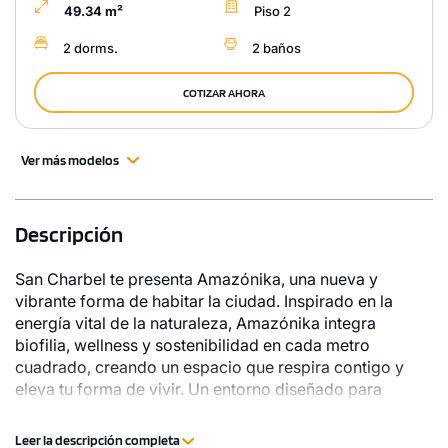
49.34 m²
Piso 2
2 dorms.
2 baños
COTIZAR AHORA
Ver más modelos
Descripción
San Charbel te presenta Amazónika, una nueva y
vibrante forma de habitar la ciudad. Inspirado en la
energía vital de la naturaleza, Amazónika integra
biofilia, wellness y sostenibilidad en cada metro
cuadrado, creando un espacio que respira contigo y
eleva tu forma de vivir. Un entorno diseñado para
reconectarte con lo esencial - la calma, la naturaleza y
el bienestar - sin renunciar a lo importante: la
Leer la descripción completa