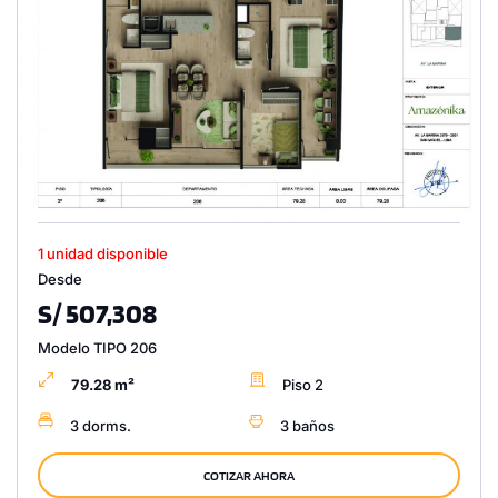
1 unidad disponible
Desde
S/ 507,308
Modelo TIPO 206
79.28 m²
Piso 2
3 dorms.
3 baños
COTIZAR AHORA