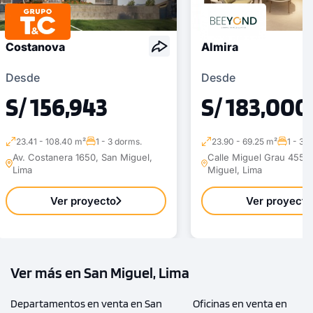
Costanova
Almira
Desde
Desde
S/ 156,943
S/ 183,000
23.41 - 108.40 m²
1 - 3 dorms.
23.90 - 69.25 m²
1 - 3 
Av. Costanera 1650, San Miguel,
Calle Miguel Grau 455 ,
Lima
Miguel, Lima
Ver proyecto
Ver proyecto
Ver más en San Miguel, Lima
Departamentos en venta en San
Oficinas en venta en