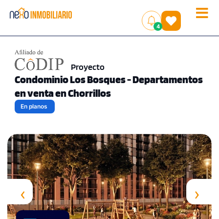
Toggle
(
)
4
naviga
Proyecto
Condominio Los Bosques - Departamentos
en venta en Chorrillos
En planos
‹
›