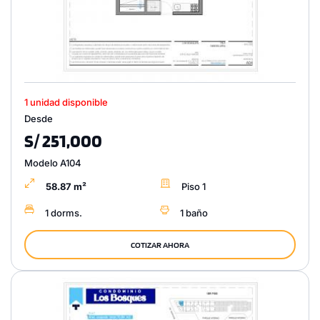
1 unidad disponible
Desde
S/ 251,000
Modelo A104
58.87 m²
Piso 1
1 dorms.
1 baño
COTIZAR AHORA