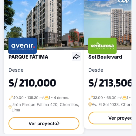
PARQUE FÁTIMA
Sol Boulevard
Desde
Desde
S/ 210,000
S/ 213,506
40.00 - 135.30 m²
1 - 4 dorms.
33.00 - 66.00 m²
1 - 3
Jirón Parque Fátima 420, Chorrillos,
Av. El Sol 1033, Chorril
Lima
Ver proyect
Ver proyecto