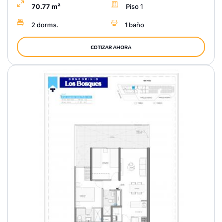
70.77 m²
Piso 1
2 dorms.
1 baño
COTIZAR AHORA