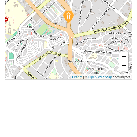
+
−
Leaflet
| ©
OpenStreetMap
contributors