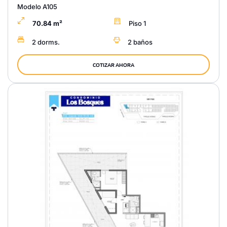
Modelo A105
70.84 m²
Piso 1
2 dorms.
2 baños
COTIZAR AHORA