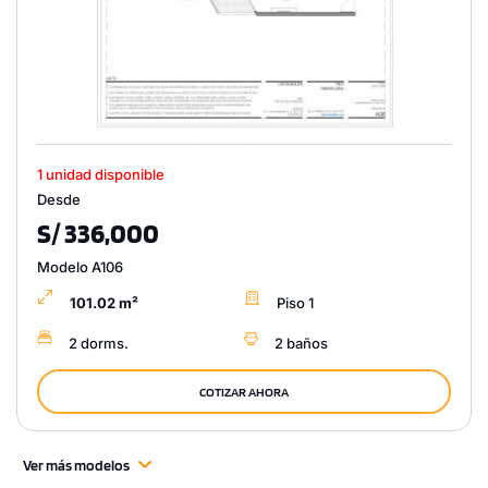
1 unidad disponible
Desde
S/ 336,000
Modelo A106
101.02 m²
Piso 1
2 dorms.
2 baños
COTIZAR AHORA
Ver más modelos