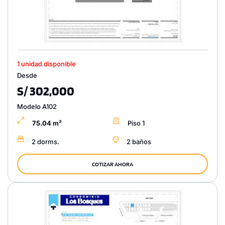
1 unidad disponible
Desde
S/ 302,000
Modelo A102
75.04 m²
Piso 1
2 dorms.
2 baños
COTIZAR AHORA