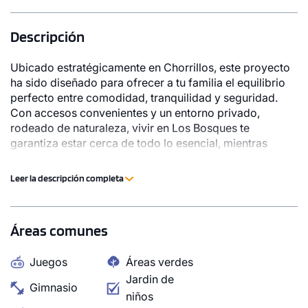
Descripción
Ubicado estratégicamente en Chorrillos, este proyecto
ha sido diseñado para ofrecer a tu familia el equilibrio
perfecto entre comodidad, tranquilidad y seguridad.
Con accesos convenientes y un entorno privado,
rodeado de naturaleza, vivir en Los Bosques te
garantiza estar cerca de todo lo esencial, mientras
disfrutas de la calma y seguridad que te da vivir en un
condominio con más de 4,000 m2 de áreas verdes.
Leer la descripción completa
Pensado para tu tranquilidad, Condominio Los Bosques
cuenta con vigilancia 24/7 y áreas comunes pensadas
para el disfrute familiar, como terraza, zona de parrillas,
Áreas comunes
sky bar y sala de juegos. Aquí, cada detalle invita a vivir
mejor y a construir un verdadero hogar.
Juegos
Áreas verdes
Jardin de
Gimnasio
niños