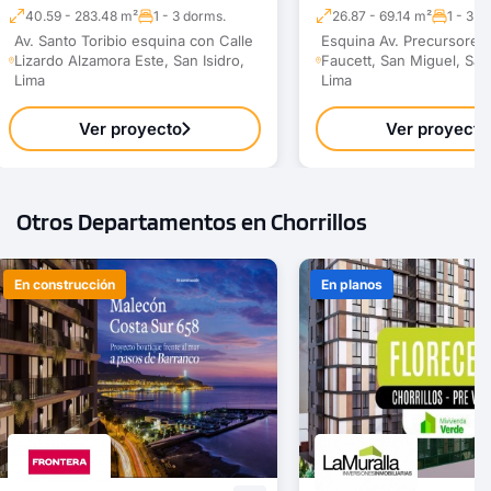
40.59 - 283.48 m²
1 - 3 dorms.
26.87 - 69.14 m²
1 - 3 d
Av. Santo Toribio esquina con Calle
Esquina Av. Precursores 
Lizardo Alzamora Este, San Isidro,
Faucett, San Miguel, San
Lima
Lima
Ver proyecto
Ver proyecto
Otros Departamentos en Chorrillos
En construcción
En planos