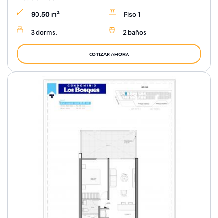
90.50 m²
Piso 1
3 dorms.
2 baños
COTIZAR AHORA