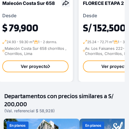
Malecón Costa Sur 658
FLORECE ETAPA 2
Desde
Desde
$ 79,900
S/ 152,500
24.93 - 59.30 m²
1 - 2 dorms.
25.24 - 72.71 m²
1 - 3 d
Malecón Costa Sur 658 chorrillos ,
Av. Los Faisanes 222-22
Chorrillos, Lima
Chorrillos, Chorrillos, Li
Ver proyecto
Ver proyecto
Departamentos con precios similares a S/
200,000
(Val. referencial $ 58,928)
En planos
En planos