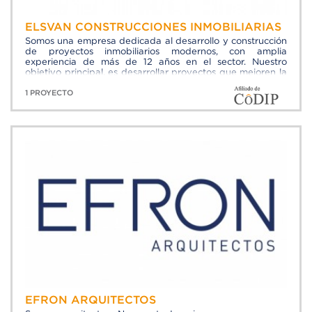
ELSVAN CONSTRUCCIONES INMOBILIARIAS
Somos una empresa dedicada al desarrollo y construcción
de proyectos inmobiliarios modernos, con amplia
experiencia de más de 12 años en el sector. Nuestro
objetivo principal, es desarrollar proyectos que mejoren la
calidad de vida de las familias, ofreciéndoles las mejores
soluciones de vivienda que les permita alcanzar sus
1 PROYECTO
expectativas, por ello, no sólo nos preocupamos por el
diseño, sino, utilizamos materiales y servicios de alta
calidad.
EFRON ARQUITECTOS