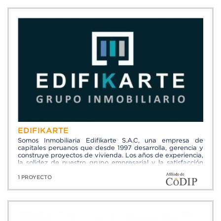
EDIFIKARTE
Somos Inmobiliaria Edifikarte S.A.C, una empresa de
capitales peruanos que desde 1997 desarrolla, gerencia y
construye proyectos de vivienda. Los años de experiencia,
la solidez de nuestro grupo empresarial y la satisfacción
en más de 20 diferentes proyectos entregados son la
garantía para nuestros clientes. Construimos proyectos
1 PROYECTO
inmobiliarios modernos, conceptualizados y diseñados con
el único objetivo de satisfacer las exigencias y
necesidades de nuestros clientes en cuanto a calidad,
exclusividad, confort, seguridad y estilo de vida,
brindándoles una excelente relación calidad-precio.