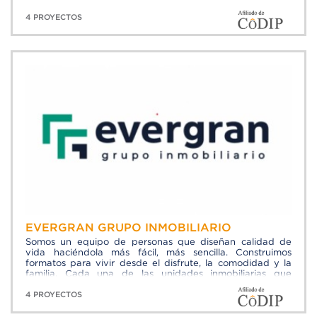
altamente calificados y con amplia experiencia, enfocados
en superar las expectativas de nuestros clientes en cada
4 PROYECTOS
proyecto.
EVERGRAN GRUPO INMOBILIARIO
Somos un equipo de personas que diseñan calidad de
vida haciéndola más fácil, más sencilla. Construimos
formatos para vivir desde el disfrute, la comodidad y la
familia. Cada una de las unidades inmobiliarias que
desarrollamos las hacemos pensando en la funcionalidad
de la vida diaria de los clientes.
4 PROYECTOS