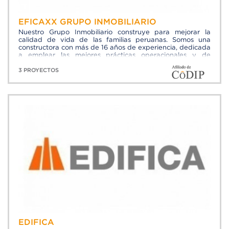
EFICAXX GRUPO INMOBILIARIO
Nuestro Grupo Inmobiliario construye para mejorar la
calidad de vida de las familias peruanas. Somos una
constructora con más de 16 años de experiencia, dedicada
a emplear las mejores prácticas operacionales y de
gestión a fin de generar la seguridad y certeza de cumplir
con los objetivos planteados y para ello contamos con
3 PROYECTOS
personal dedicado, innovador y comprometido con la
mejora continua de nuestros proyectos. Utilizando nuevas
tecnologías, orientado siempre a tener altos estándares
de calidad y altos índices de satisfacción en nuestros
clientes. Es por esto que nuestro Grupo Inmobiliario
continua “Impulsando tus sueños”.
EDIFICA