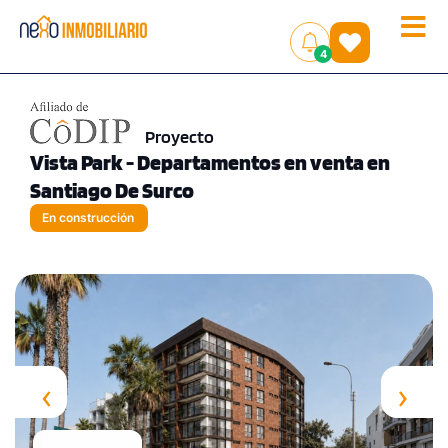
Toggle
(
)
4
naviga
Proyecto
Vista Park - Departamentos en venta en
Santiago De Surco
En construcción
‹
›