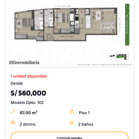
1 unidad disponible
Desde
S/ 560,000
Modelo Dpto. 102
67.00 m²
Piso 1
2 dorms.
2 baños
COTIZAR AHORA