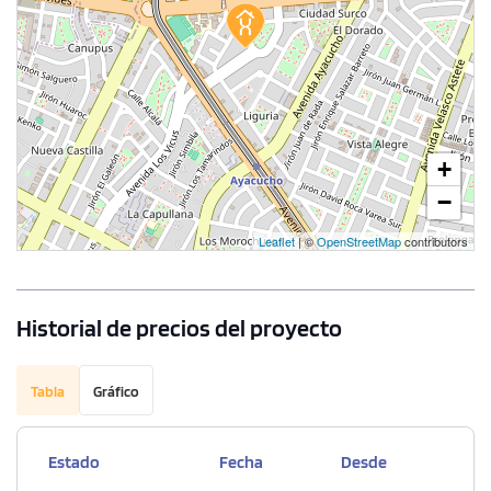
181.00 m²
Piso 8
3 dorms.
4 baños
COTIZAR AHORA
+
−
Leaflet
| ©
OpenStreetMap
contributors
Historial de precios del proyecto
Tabla
Gráfico
Estado
Fecha
Desde