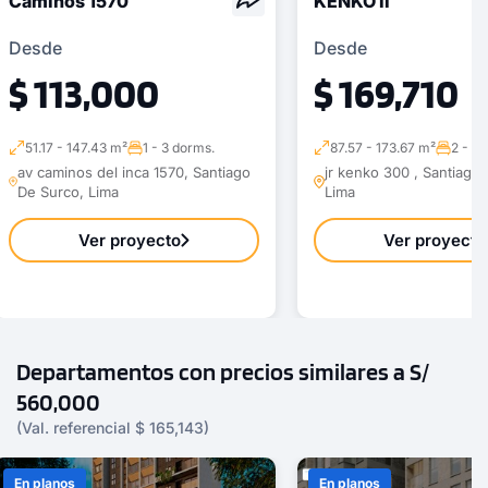
Caminos 1570
KENKO II
Desde
Desde
$ 113,000
$ 169,710
51.17 - 147.43 m²
1 - 3 dorms.
87.57 - 173.67 m²
2 - 3 
av caminos del inca 1570, Santiago
jr kenko 300 , Santiago
De Surco, Lima
Lima
Ver proyecto
Ver proyecto
Departamentos con precios similares a S/
560,000
(Val. referencial $ 165,143)
En planos
En planos