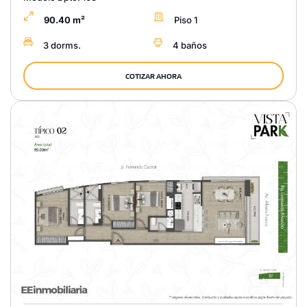
90.40 m²
Piso 1
3 dorms.
4 baños
COTIZAR AHORA