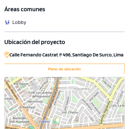
COTIZAR AHORA
Áreas comunes
Lobby
Ubicación del proyecto
Calle Fernando Castrat # 496, Santiago De Surco, Lima
Plano de ubicación
1 unidad disponible
Desde
S/ 900,000
Modelo Duplex 802