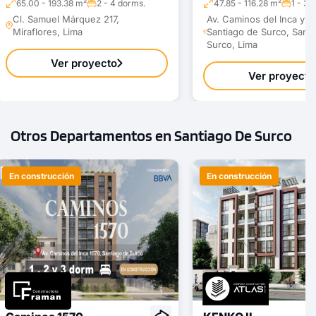
65.00 - 193.38 m²
2 - 4 dorms.
47.85 - 116.28 m²
1 - 3 
Cl. Samuel Márquez 217,
Av. Caminos del Inca y e
Miraflores, Lima
Santiago de Surco, Sant
Surco, Lima
Ver proyecto
Ver proyecto
Otros Departamentos en Santiago De Surco
En construcción
En construcción