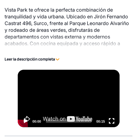
Vista Park te ofrece la perfecta combinación de
tranquilidad y vida urbana. Ubicado en Jirón Fernando
Castrat 496, Surco, frente al Parque Leonardo Alvariño
y rodeado de áreas verdes, disfrutarás de
departamentos con vistas externa y modernos
acabados. Con cocina equipada y acceso rápido a
avenidas principales, vivirás cerca de comercios,
restaurantes y centros comerciales, sin renunciar a la
Leer la descripción completa
seguridad y tranquilidad de una zona residencial.
Video
1 unidad disponible
Player
Desde
S/ 1,200,000
Modelo Duplex 801
229.00 m²
Piso 8
00:00
00:15
3 dorms.
4 baños