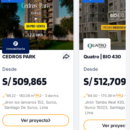
CEDROS PARK
Quatro | BIO 430
Desde
Desde
S/ 509,865
S/ 512,709
69.22 - 183.08 m²
2 - 3 dorms.
64.50 - 170.39 m²
2 - 3
Jiron los lanceros 152, Surco,
Jirón Tambo Real 430, S
Santiago De Surco, Lima
Surco 15023, Santiago D
Lima
Ver proyecto
Ver proyecto