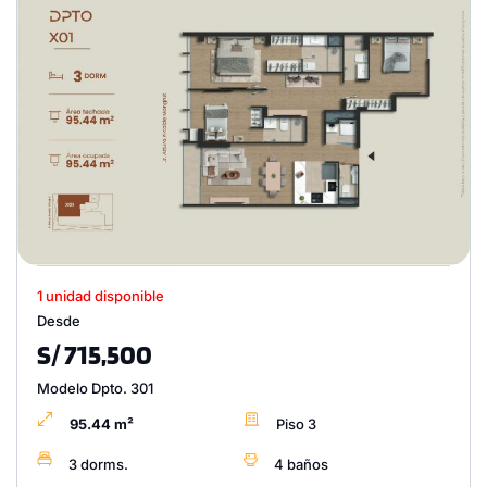
1 unidad disponible
Desde
S/ 715,500
Modelo Dpto. 301
95.44 m²
Piso 3
3 dorms.
4 baños