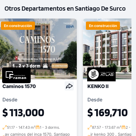
Otros Departamentos en Santiago De Surco
En construcción
En construcción
Caminos 1570
KENKO II
Desde
Desde
$ 113,000
$ 169,710
51.17 - 147.43 m²
1 - 3 dorms.
87.57 - 173.67 m²
2 - 3 
av caminos del inca 1570, Santiago
jr kenko 300 , Santiago