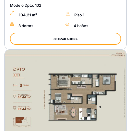
Modelo Dpto. 102
104.21 m²
Piso 1
3 dorms.
4 baños
COTIZAR AHORA