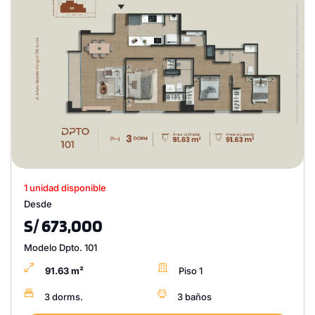
1 unidad disponible
Desde
S/ 673,000
Modelo Dpto. 101
91.63 m²
Piso 1
3 dorms.
3 baños