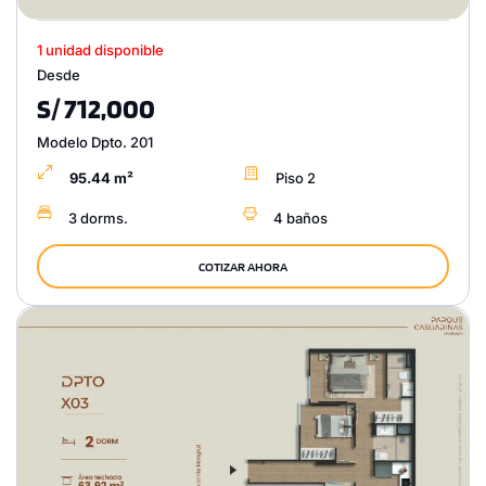
1 unidad disponible
Desde
S/ 712,000
Modelo Dpto. 201
95.44 m²
Piso 2
3 dorms.
4 baños
COTIZAR AHORA