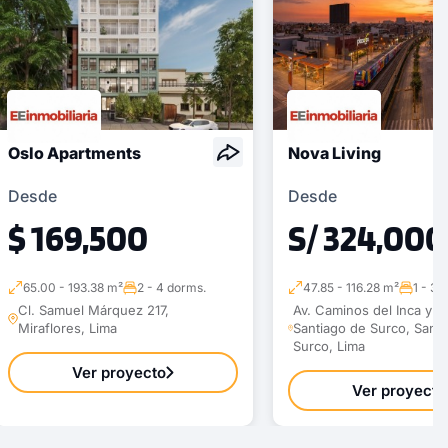
Oslo Apartments
Nova Living
Desde
Desde
$ 169,500
S/ 324,000
65.00 - 193.38 m²
2 - 4 dorms.
47.85 - 116.28 m²
1 - 3 
Cl. Samuel Márquez 217,
Av. Caminos del Inca y e
Miraflores, Lima
Santiago de Surco, Sant
Surco, Lima
Ver proyecto
Ver proyecto