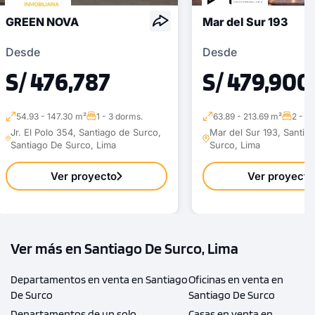
GREEN NOVA
Mar del Sur 193
Desde
Desde
S/ 476,787
S/ 479,900
54.93 - 147.30 m²
1 - 3 dorms.
63.89 - 213.69 m²
2 - 3
Jr. El Polo 354, Santiago de Surco,
Mar del Sur 193, Santia
Santiago De Surco, Lima
Surco, Lima
Ver proyecto
Ver proyecto
Ver más en Santiago De Surco, Lima
Departamentos en venta en Santiago
Oficinas en venta en
De Surco
Santiago De Surco
Departamentos de un solo
Casas en venta en