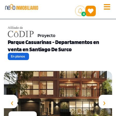
Toggle
(
)
4
naviga
Proyecto
Parque Casuarinas - Departamentos en
venta en Santiago De Surco
En planos
‹
›