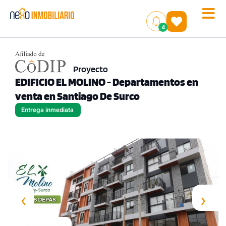
Toggle
(
)
4
naviga
Proyecto
EDIFICIO EL MOLINO - Departamentos en
venta en Santiago De Surco
Entrega inmediata
‹
›