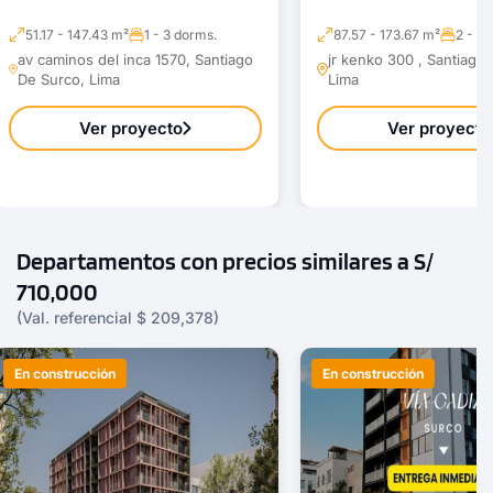
51.17 - 147.43 m²
1 - 3 dorms.
87.57 - 173.67 m²
2 - 3 
av caminos del inca 1570, Santiago
jr kenko 300 , Santiago
De Surco, Lima
Lima
Ver proyecto
Ver proyecto
Departamentos con precios similares a S/
710,000
(Val. referencial $ 209,378)
En construcción
En construcción