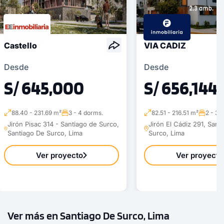
Castello
VIA CADIZ
Desde
Desde
S/ 645,000
S/ 656,144
88.40 - 231.69 m²
3 - 4 dorms.
82.51 - 216.51 m²
2 - 3 
Jirón Pisac 314 - Santiago de Surco,
Jirón El Cádiz 291, Sant
Santiago De Surco, Lima
Surco, Lima
Ver proyecto
Ver proyecto
Ver más en Santiago De Surco, Lima