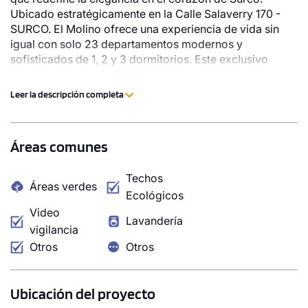
Ubicado estratégicamente en la Calle Salaverry 170 -
SURCO. El Molino ofrece una experiencia de vida sin
igual con solo 23 departamentos modernos y
sofisticados de 1, 2 y 3 dormitorios. Este exclusivo
edificio combina un diseño arquitectónico
contemporáneo con acabados de alta calidad, creando
Leer la descripción completa
un ambiente de lujo y confort en una de las zonas más
prestigiosas y accesibles de la ciudad. Vive la distinción
y la comodidad en EL MOLINO, donde cada detalle ha
Áreas comunes
sido pensado para brindarte una vida extraordinaria.
Techos
Áreas verdes
Ecológicos
Video
Lavandería
vigilancia
Otros
Otros
Ubicación del proyecto