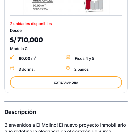
2 unidades disponibles
Desde
S/ 710,000
Modelo G
90.00 m²
Pisos 4 y 5
3 dorms.
2 baños
COTIZAR AHORA
Descripción
Bienvenidos a El Molino! El nuevo proyecto inmobiliario
que redefine la elegancia en el corazón de Surco!