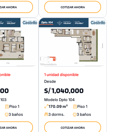
ZAR AHORA
COTIZAR AHORA
onible
1 unidad disponible
Desde
000
S/ 1,040,000
 103
Modelo Dpto 104
Piso 1
170.09 m²
Piso 1
3 baños
3 dorms.
3 baños
ZAR AHORA
COTIZAR AHORA