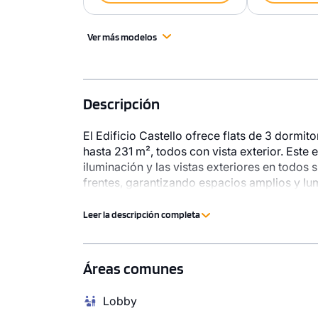
Ver más modelos
Descripción
El Edificio Castello ofrece flats de 3 dormi
hasta 231 m², todos con vista exterior. Este 
iluminación y las vistas exteriores en todos 
frentes, garantizando espacios amplios y lu
1 unidad disponible
1 unidad disp
Interbank.
Desde
Desde
Leer la descripción completa
S/ 1,370,000
S/ 1,10
Modelo Dúplex 601
Modelo Dúpl
Áreas comunes
230.27 m²
Piso 6
184.61 m²
4 dorms.
4 baños
3 dorms.
Lobby