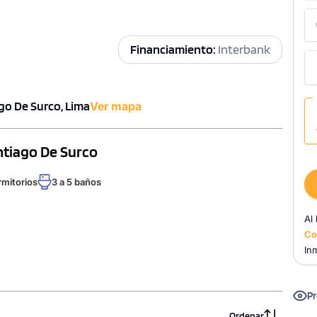
Financiamiento:
Interbank
ago De Surco, Lima
Ver mapa
antiago De Surco
rmitorios
3 a 5 baños
Al
Co
Inm
Pr
Ordenar