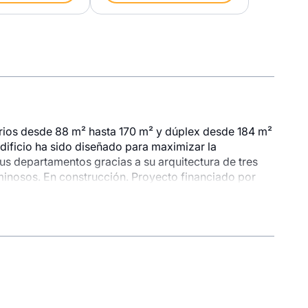
torios desde 88 m² hasta 170 m² y dúplex desde 184 m²
edificio ha sido diseñado para maximizar la
sus departamentos gracias a su arquitectura de tres
minosos. En construcción. Proyecto financiado por
onible
1 unidad disponible
Desde
7,000
S/ 1,380,000
ex 602
Modelo Dúplex 605
Piso 6
231.69 m²
Piso 6
5 baños
4 dorms.
4 baños