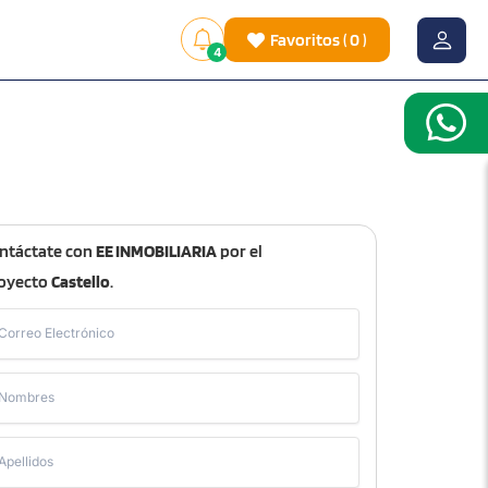
Favoritos
(
0
)
4
ntáctate con
EE INMOBILIARIA
por el
oyecto
Castello
.
Correo Electrónico
Nombres
Apellidos