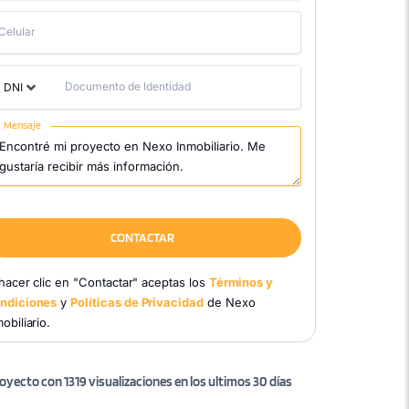
Celular
Documento de Identidad
DNI
Mensaje
CONTACTAR
 hacer clic en "Contactar" aceptas los
Términos y
ndiciones
y
Políticas de Privacidad
de Nexo
obiliario.
oyecto con 1319 visualizaciones en los ultimos 30 días