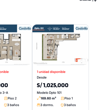
onible
1 unidad disponible
Desde
000
S/ 1,025,000
o 3-A
Modelo Dpto 101
Piso 2
169.60 m²
Piso 1
3 baños
3 dorms.
3 baños