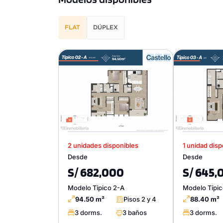
FLAT
DÚPLEX
2 unidades disponibles
1 unidad disp
Desde
Desde
S/ 682,000
S/ 645,
Modelo Típico 2-A
Modelo Típic
94.50 m²
Pisos 2 y 4
88.40 m²
3 dorms.
3 baños
3 dorms.