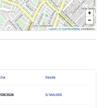
+
−
Leaflet
| ©
OpenStreetMap
contributors
cha
Desde
/08/2026
S/ 645,000