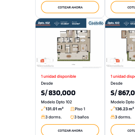
COTIZAR AHORA
COTI
1 unidad disponible
1 unidad disp
Desde
Desde
S/ 830,000
S/ 867,
Modelo Dpto 102
Modelo Dpto
131.01 m²
Piso 1
136.23 m²
3 dorms.
3 baños
3 dorms.
COTIZAR AHORA
COTI