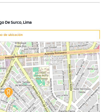
ZAR AHORA
COTIZAR AHORA
ago De Surco, Lima
no de ubicación