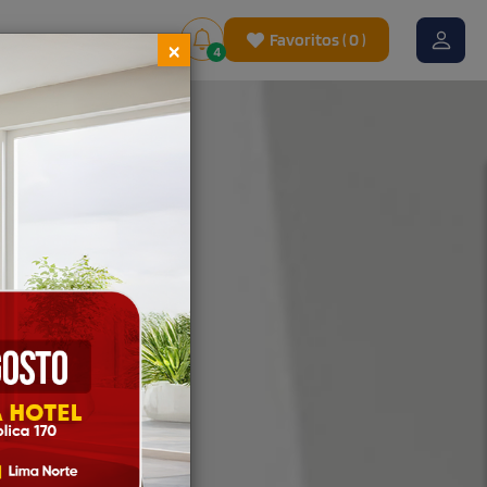
Favoritos
(
0
)
×
4