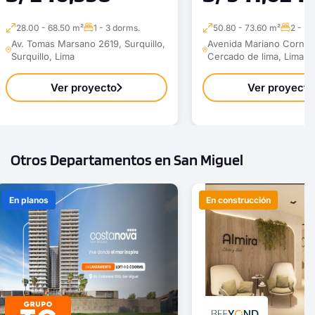
28.00 - 68.50 m²
1 - 3 dorms.
50.80 - 73.60 m²
2 - 3 
Av. Tomas Marsano 2619, Surquillo,
Avenida Mariano Cornej
Surquillo, Lima
Cercado de lima, Lima
Ver proyecto
Ver proyecto
Otros Departamentos en San Miguel
En planos
En construcción