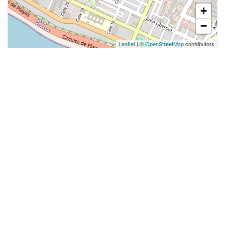
+
−
Leaflet
| ©
OpenStreetMap
contributors