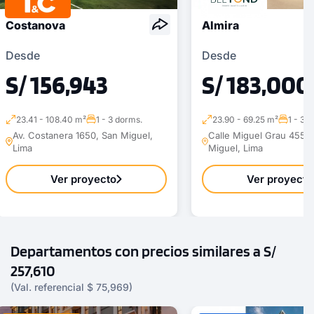
Costanova
Almira
Desde
Desde
S/ 156,943
S/ 183,000
23.41 - 108.40 m²
1 - 3 dorms.
23.90 - 69.25 m²
1 - 3 
Av. Costanera 1650, San Miguel,
Calle Miguel Grau 455 ,
Lima
Miguel, Lima
Ver proyecto
Ver proyecto
Departamentos con precios similares a S/
257,610
(Val. referencial $ 75,969)