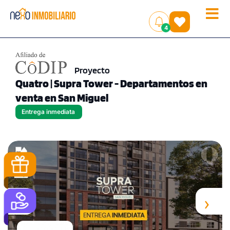
Toggle
(
)
4
naviga
Proyecto
Quatro | Supra Tower - Departamentos en
venta en San Miguel
Entrega inmediata
‹
›