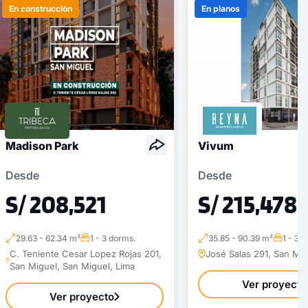
En construcción
En planos
Madison Park
Vivum
Desde
Desde
S/ 208,521
S/ 215,478
29.63 - 62.34 m²
1 - 3 dorms.
35.85 - 90.39 m²
1 - 3 
C. Teniente Cesar Lopez Rojas 201,
José Salas 291, San Mig
San Miguel, San Miguel, Lima
Ver proyecto
Ver proyecto