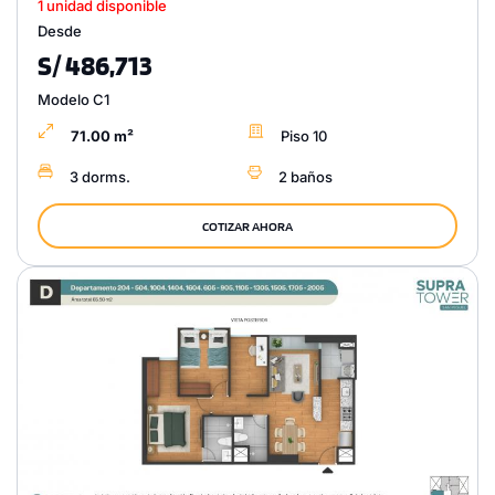
1 unidad disponible
Desde
S/ 486,713
Modelo C1
71.00 m²
Piso 10
3 dorms.
2 baños
COTIZAR AHORA