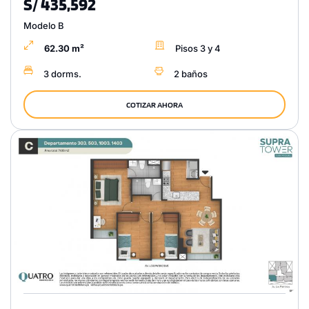
S/ 435,592
Modelo B
62.30 m²
Pisos 3 y 4
3 dorms.
2 baños
COTIZAR AHORA