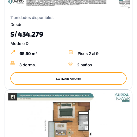
7 unidades disponibles
Desde
S/ 434,279
Modelo D
65.50 m²
Pisos 2 al 9
3 dorms.
2 baños
COTIZAR AHORA