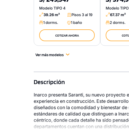
Modelo TIPO 4
Modelo TIPO
39.26 m²
Pisos 3 al 19
67.37 m²
1 dorms.
1 baño
2 dorms.
COTIZAR AHORA
COTI
Ver más modelos
Descripción
Inarco presenta Saranti, su nuevo proyecto 
experiencia en construcción. Este desarrollo
diseñados con la comodidad y bienestar de s
estándares de calidad que distinguen a Inar
céntrico, donde cada detalle ha sido pensado
departamentos cuentan con una distribución 