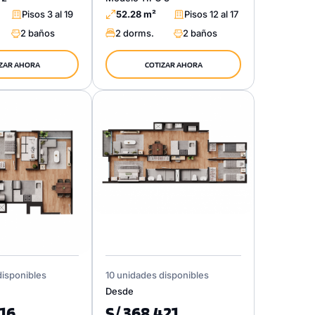
Pisos 3 al 19
52.28 m²
Pisos 12 al 17
2 baños
2 dorms.
2 baños
ZAR AHORA
COTIZAR AHORA
disponibles
10 unidades disponibles
Desde
916
S/ 368,421