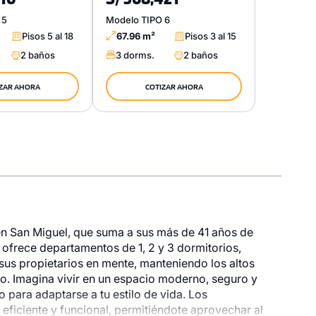
 5
Modelo TIPO 6
Pisos 5 al 18
67.96 m²
Pisos 3 al 15
2 baños
3 dorms.
2 baños
ZAR AHORA
COTIZAR AHORA
en San Miguel, que suma a sus más de 41 años de
 ofrece departamentos de 1, 2 y 3 dormitorios,
us propietarios en mente, manteniendo los altos
co. Imagina vivir en un espacio moderno, seguro y
 para adaptarse a tu estilo de vida. Los
eficiente y funcional, permitiéndote aprovechar al