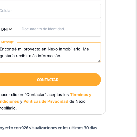
Celular
Documento de Identidad
DNI
Mensaje
CONTACTAR
 hacer clic en "Contactar" aceptas los
Términos y
ndiciones
y
Políticas de Privacidad
de Nexo
obiliario.
oyecto con 926 visualizaciones en los ultimos 30 días