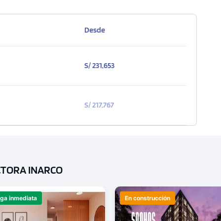
Desde
S/ 231,653
S/ 217,767
CTORA INARCO
ega inmediata
En construcción