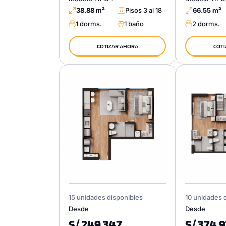
38.88 m²
Pisos 3 al 18
66.55 m²
1 dorms.
1 baño
2 dorms.
COTIZAR AHORA
COTI
15 unidades disponibles
10 unidades 
Desde
Desde
S/ 249,347
S/ 374,