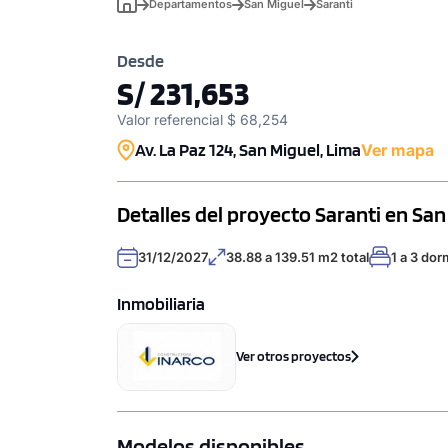
Departamentos
San Miguel
Saranti
Desde
S/ 231,653
Valor referencial $ 68,254
Av. La Paz 124, San Miguel, Lima
Ver mapa
Detalles del proyecto Saranti en San
31/12/2027
38.88 a 139.51 m2 total
1 a 3 dor
Inmobiliaria
Ver otros proyectos
Modelos disponibles