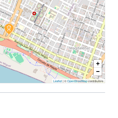
+
−
Leaflet
| ©
OpenStreetMap
contributors