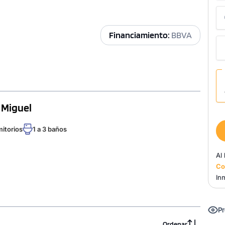
Financiamiento:
BBVA
 Miguel
mitorios
1 a 3 baños
Al
Co
Inm
Pr
Ordenar