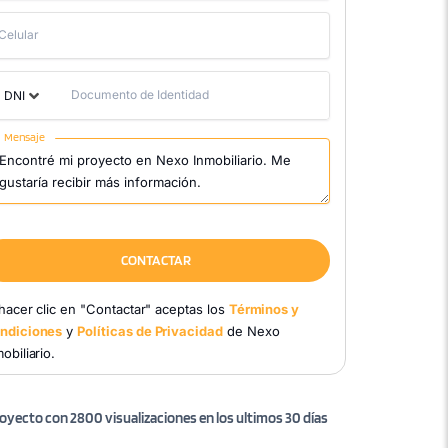
Celular
Documento de Identidad
DNI
Mensaje
CONTACTAR
 hacer clic en "Contactar" aceptas los
Términos y
ndiciones
y
Políticas de Privacidad
de Nexo
obiliario.
oyecto con 2800 visualizaciones en los ultimos 30 días