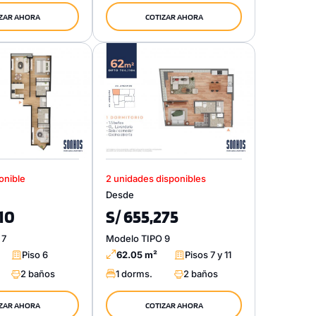
ZAR AHORA
COTIZAR AHORA
onible
2 unidades disponibles
Desde
310
S/ 655,275
 7
Modelo TIPO 9
Piso 6
62.05 m²
Pisos 7 y 11
2 baños
1 dorms.
2 baños
ZAR AHORA
COTIZAR AHORA