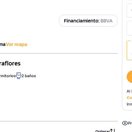
Financiamiento:
BBVA
ima
Ver mapa
raflores
rmitorios
2 baños
Al
Co
Inm
Pr
Ordenar