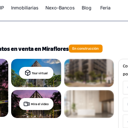
IP
Inmobiliarias
Nexo-Bancos
Blog
Feria
os en venta en Miraflores
En construcción
Co
Tour virtual
po
Mira el video