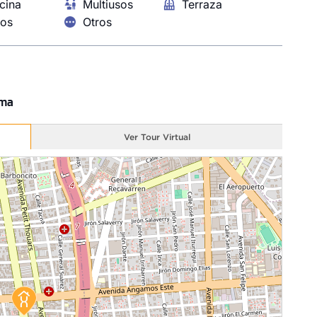
cina
Multiusos
Terraza
ros
Otros
ima
Ver Tour Virtual