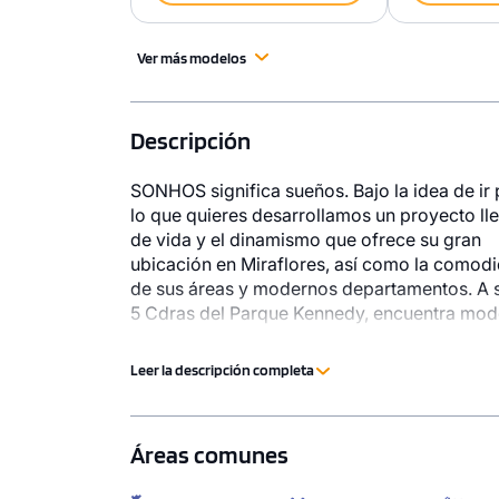
Ver más modelos
Descripción
SONHOS significa sueños. Bajo la idea de ir 
lo que quieres desarrollamos un proyecto ll
de vida y el dinamismo que ofrece su gran
ubicación en Miraflores, así como la comod
de sus áreas y modernos departamentos. A 
5 Cdras del Parque Kennedy, encuentra mod
desde 1 Dorm. acompañados de áreas socia
que buscan acompañar tu estilo de vida co
Leer la descripción completa
coworking, gimnasio, sala lounge y terraza 
piscina.
Áreas comunes