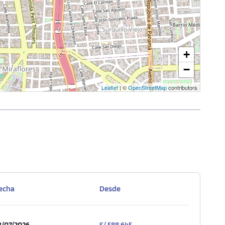
+
−
Leaflet
| ©
OpenStreetMap
contributors
echa
Desde
3/07/2026
S/ 588,645