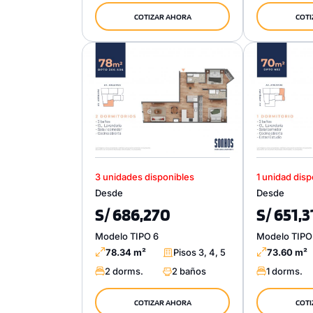
COTIZAR AHORA
COTI
3 unidades disponibles
1 unidad disp
Desde
Desde
S/ 686,270
S/ 651,
Modelo TIPO 6
Modelo TIPO
78.34 m²
Pisos 3, 4, 5
73.60 m²
2 dorms.
2 baños
1 dorms.
COTIZAR AHORA
COTI