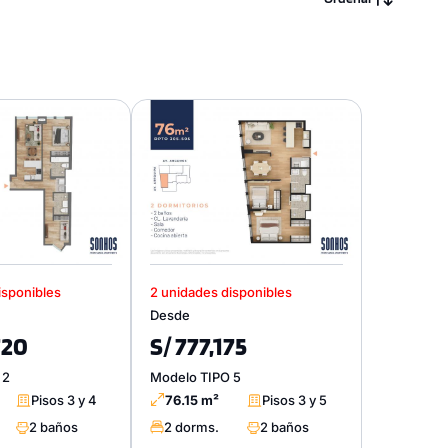
isponibles
2 unidades disponibles
Desde
720
S/ 777,175
 2
Modelo TIPO 5
Pisos 3 y 4
76.15 m²
Pisos 3 y 5
2 baños
2 dorms.
2 baños