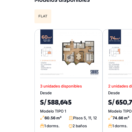
FLAT
3 unidades disponibles
2 unidades d
Desde
Desde
S/ 588,645
S/ 650,
Modelo TIPO 1
Modelo TIPO
60.56 m²
Pisos 5, 11, 12
74.66 m²
1 dorms.
2 baños
1 dorms.