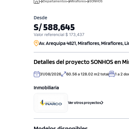
Departamentos
Miraflores
SONHOS
Desde
S/ 588,645
Valor referencial $ 173,437
Av. Arequipa 4821, Miraflores, Miraflores, L
Detalles del proyecto SONHOS en Mi
31/08/2026
60.56 a 128.02 m2 total
1 a 2 do
Inmobiliaria
Ver otros proyectos
Modelos disponibles