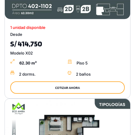
1 unidad disponible
Desde
S/ 414,750
Modelo X02
62.30 m²
Piso 5
2 dorms.
2 baños
COTIZAR AHORA