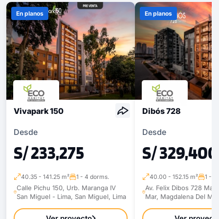
En planos
En planos
Vivapark 150
Dibós 728
Desde
Desde
S/ 233,275
S/ 329,400
40.35 - 141.25 m²
1 - 4 dorms.
40.00 - 152.15 m²
1 - 4
Calle Pichu 150, Urb. Maranga IV
Av. Felix Dibos 728 Mag
San Miguel - Lima, San Miguel, Lima
Mar, Magdalena Del Mar
Ver proyecto
Ver proyect