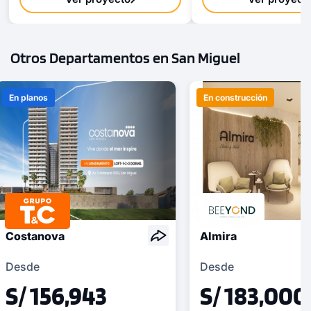
Otros Departamentos en San Miguel
En planos
En construcción
Costanova
Almira
Desde
Desde
S/ 156,943
S/ 183,000