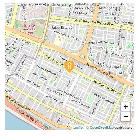
+
−
Leaflet
| ©
OpenStreetMap
contributors