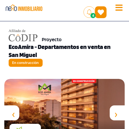
Toggle
(
)
4
naviga
Proyecto
EcoAmira - Departamentos en venta en
San Miguel
En construcción
‹
›