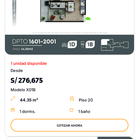
1 unidad disponible
Desde
S/ 276,675
Modelo X01B
44.35 m²
Piso 20
1 dorms.
1 baño
COTIZAR AHORA