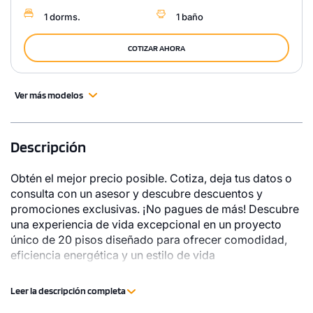
1 dorms.
1 baño
COTIZAR AHORA
Ver más modelos
Descripción
Obtén el mejor precio posible. Cotiza, deja tus datos o
consulta con un asesor y descubre descuentos y
promociones exclusivas. ¡No pagues de más! Descubre
una experiencia de vida excepcional en un proyecto
único de 20 pisos diseñado para ofrecer comodidad,
eficiencia energética y un estilo de vida
contemporáneo. Rodeado de áreas verdes y ubicado en
una zona estratégica de San Miguel, EcoAmira redefine
Leer la descripción completa
la vida urbana con su enfoque en la sostenibilidad y el