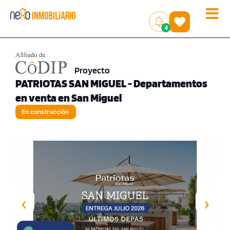
Toggle
(
)
4
naviga
Proyecto
PATRIOTAS SAN MIGUEL - Departamentos
en venta en San Miguel
En construcción
‹
›