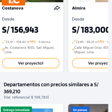
Costanova
Almira
Desde
Desde
S/ 156,943
S/ 183,000
23.41 - 108.40 m²
1 - 3 dorms.
23.90 - 69.25 m²
1 - 3 
Av. Costanera 1650, San Miguel,
Calle Miguel Grau 455 ,
Lima
Miguel, Lima
Ver proyecto
Ver proyecto
Departamentos con precios similares a S/
369,210
(Val. referencial $ 108,783)
Entrega inmediata
En planos