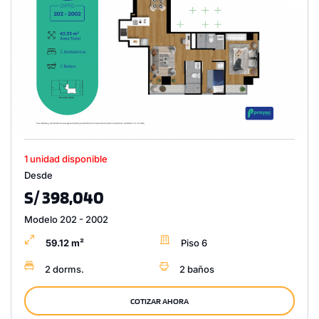
1 unidad disponible
Desde
S/ 398,040
Modelo 202 - 2002
59.12 m²
Piso 6
2 dorms.
2 baños
COTIZAR AHORA