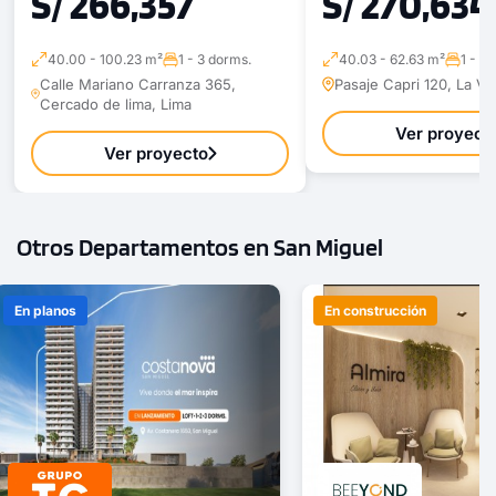
S/ 266,357
S/ 270,634
40.00 - 100.23 m²
1 - 3 dorms.
40.03 - 62.63 m²
1 - 3
Calle Mariano Carranza 365,
Pasaje Capri 120, La Vic
Cercado de lima, Lima
Ver proyect
Ver proyecto
Otros Departamentos en San Miguel
En planos
En construcción