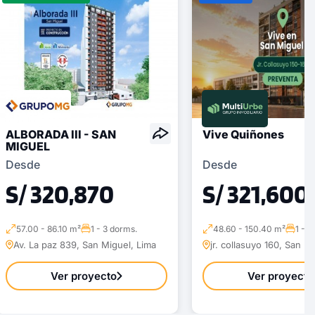
ALBORADA III - SAN
Vive Quiñones
MIGUEL
Desde
Desde
S/ 320,870
S/ 321,600
57.00 - 86.10 m²
1 - 3 dorms.
48.60 - 150.40 m²
1 - 4
Av. La paz 839, San Miguel, Lima
jr. collasuyo 160, San M
Ver proyecto
Ver proyecto