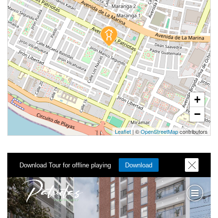
+
−
Leaflet
| ©
OpenStreetMap
contributors