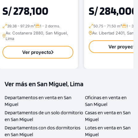
S/ 278,100
S/ 284,000
39.38 - 97.29 m²
1 - 2 dorms.
50.75 - 71.50 m²
1 - 3 
Av. Costanera 2880, San Miguel,
Av. Libertad 2401, San 
Lima
Ver proyecto
Ver proyecto
Ver más en San Miguel, Lima
Departamentos en venta en San
Oficinas en venta en
Miguel
San Miguel
Departamentos de un solo dormitorio
Casas en venta en San
en San Miguel
Miguel
Departamentos con dos dormitorios
Lotes en venta en San
en San Miguel
Miguel