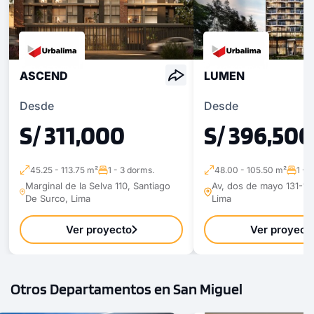
ASCEND
LUMEN
Desde
Desde
S/ 311,000
S/ 396,500
45.25 - 113.75 m²
1 - 3 dorms.
48.00 - 105.50 m²
1 - 
Marginal de la Selva 110, Santiago
Av, dos de mayo 131-135
De Surco, Lima
Lima
Ver proyecto
Ver proyect
Otros Departamentos en San Miguel