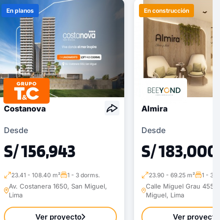
En planos
En construcción
Costanova
Almira
Desde
Desde
S/ 156,943
S/ 183,000
23.41 - 108.40 m²
1 - 3 dorms.
23.90 - 69.25 m²
1 - 3 
Av. Costanera 1650, San Miguel,
Calle Miguel Grau 455 ,
Lima
Miguel, Lima
Ver proyecto
Ver proyecto