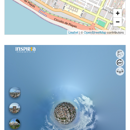
+
−
Leaflet
| ©
OpenStreetMap
contributors