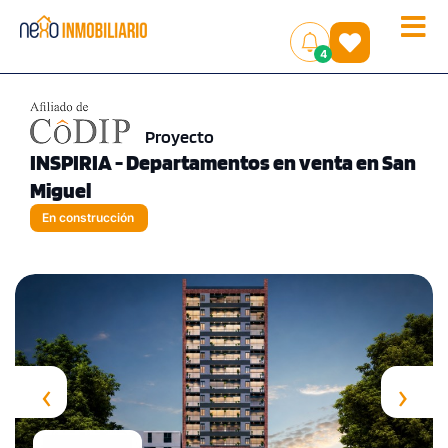
Toggle
(
)
4
naviga
Proyecto
INSPIRIA - Departamentos en venta en San
Miguel
En construcción
‹
›