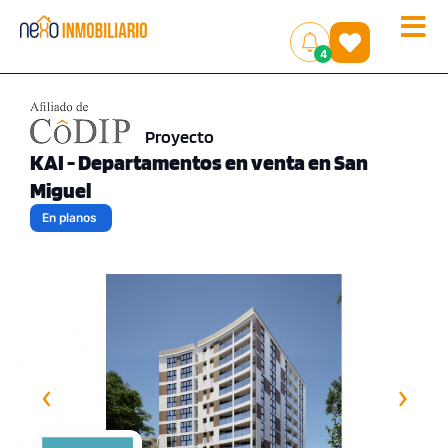
Toggle
(
)
4
naviga
Proyecto
KAI - Departamentos en venta en San
Miguel
En planos
‹
›