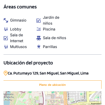
Áreas comunes
1 unidad disponible
Jardin de
Desde
Gimnasio
niños
S/ 538,125
Lobby
Piscina
Modelo Tipo 1102
Sala de
Sala de niños
Internet
76.50 m²
Piso 11
Multiusos
Parrillas
2 dorms.
3 baños
COTIZAR AHORA
Ubicación del proyecto
Ca. Putumayo 129, San Miguel, San Miguel, Lima
Plano de ubicación