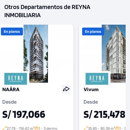
Otros Departamentos de REYNA
COTIZAR AHORA
INMOBILIARIA
En planos
En planos
NAÄRA
Vivum
Desde
Desde
S/ 197,066
S/ 215,478
1 unidad disponible
Desde
S/ 627,508
27.79 - 116.42 m²
1 - 3 dorms.
35.85 - 90.39 m²
1 - 3 