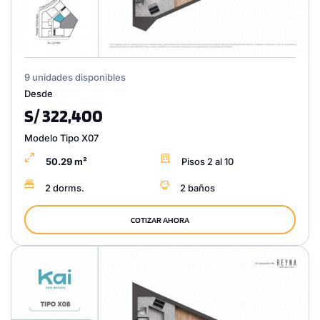
9 unidades disponibles
Desde
S/ 322,400
Modelo Tipo X07
50.29 m²
Pisos 2 al 10
2 dorms.
2 baños
COTIZAR AHORA