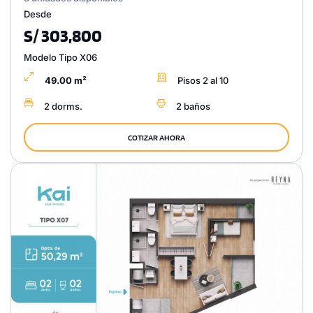
Desde
S/ 303,800
Modelo Tipo X06
49.00 m²
Pisos 2 al 10
2 dorms.
2 baños
COTIZAR AHORA