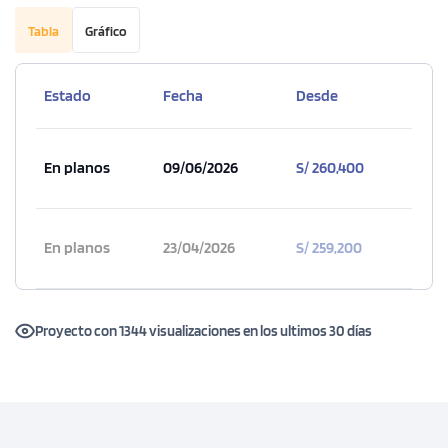
Tabla
Gráfico
Estado
Fecha
Desde
En planos
09/06/2026
S/ 260,400
En planos
23/04/2026
S/ 259,200
1 unidad disponible
Desde
S/ 632,180
Proyecto con 1344 visualizaciones en los ultimos 30 días
Modelo Tipo 1106
93.20 m²
Piso 11
3 dorms.
3 baños