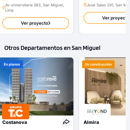
Av universitaria 383, San Miguel,
José Salas 291, San Mig
Modelo Tipo 1107
Lima
Ver proyecto
91.21 m²
Piso 11
Ver proyecto
2 dorms.
3 baños
COTIZAR AHORA
Otros Departamentos en San Miguel
En planos
En construcción
Costanova
Almira