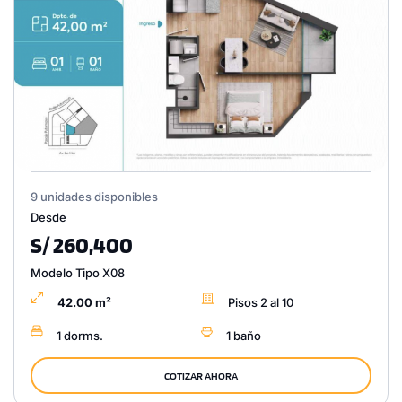
9 unidades disponibles
Desde
S/ 260,400
Modelo Tipo X08
42.00 m²
Pisos 2 al 10
1 dorms.
1 baño
COTIZAR AHORA