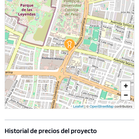
1 unidad disponible
Desde
S/ 795,750
Modelo Tipo 1103
+
116.20 m²
Piso 11
−
3 dorms.
3 baños
Leaflet
| ©
OpenStreetMap
contributors
COTIZAR AHORA
Historial de precios del proyecto