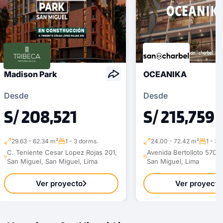
Madison Park
OCEANIKA
Desde
Desde
S/ 208,521
S/ 215,759
29.63 - 62.34 m²
1 - 3 dorms.
24.00 - 72.42 m²
1 - 3 
C. Teniente Cesar Lopez Rojas 201,
Avenida Bertolloto 570. 
San Miguel, San Miguel, Lima
San Miguel, Lima
Ver proyecto
Ver proyecto