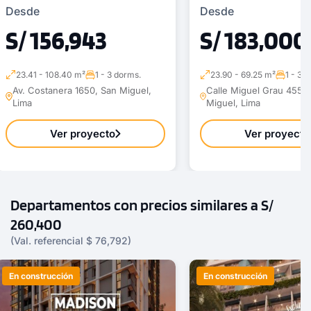
Desde
Desde
S/ 156,943
S/ 183,000
23.41 - 108.40 m²
1 - 3 dorms.
23.90 - 69.25 m²
1 - 3 
Av. Costanera 1650, San Miguel,
Calle Miguel Grau 455 ,
Lima
Miguel, Lima
Ver proyecto
Ver proyecto
Departamentos con precios similares a S/
260,400
(Val. referencial $ 76,792)
En construcción
En construcción