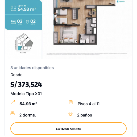
8 unidades disponibles
Desde
S/ 373,524
Modelo Tipo X01
54.93 m²
Pisos 4 al 11
2 dorms.
2 baños
COTIZAR AHORA