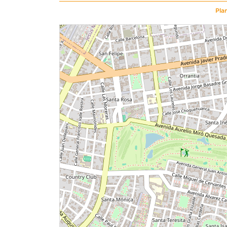
Pla
1 unidad disponible
1 unidad disp
Desde
Desde
$ 220,000
$ 201,0
Modelo X104
Modelo X110
58.29 m²
Piso 1
58.04 m²
1 dorms.
2 baños
1 dorms.
COTIZAR AHORA
COTI
1 unidad disponible
1 unidad disp
Desde
Desde
$ 1,306,000
$ 1,233
Modelo X01-B
Modelo X02
283.48 m²
Piso 14
273.76 m²