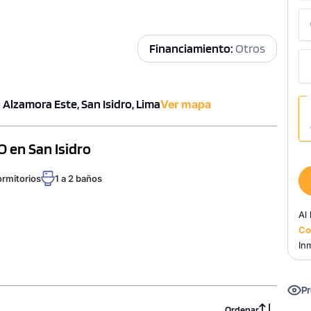
Financiamiento:
Otros
 Alzamora Este, San Isidro, Lima
Ver mapa
 en San Isidro
ormitorios
1 a 2 baños
Al
Co
Inm
Pr
Ordenar