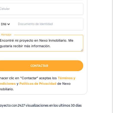
Celular
Documento de Identidad
DNI
Mensaje
CONTACTAR
 hacer clic en "Contactar" aceptas los
Términos y
ndiciones
y
Políticas de Privacidad
de Nexo
obiliario.
oyecto con 2427 visualizaciones en los ultimos 30 días