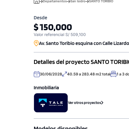
Departamentos
San Isidro
SANTO TORIBIO
Desde
$ 150,000
Valor referencial S/ 509,100
Av. Santo Toribio esquina con Calle Lizardo
Detalles del proyecto SANTO TORIBIO
30/06/2028
40.59 a 283.48 m2 total
1 a 3 d
Inmobiliaria
Ver otros proyectos
Modelos disponibles