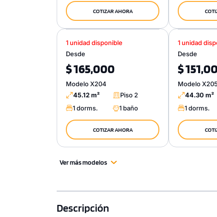
COTIZAR AHORA
COTI
1 unidad disponible
1 unidad disp
Desde
Desde
$ 165,000
$ 151,0
Modelo X204
Modelo X20
45.12 m²
Piso 2
44.30 m²
1 dorms.
1 baño
1 dorms.
COTIZAR AHORA
COTI
Ver más modelos
Descripción