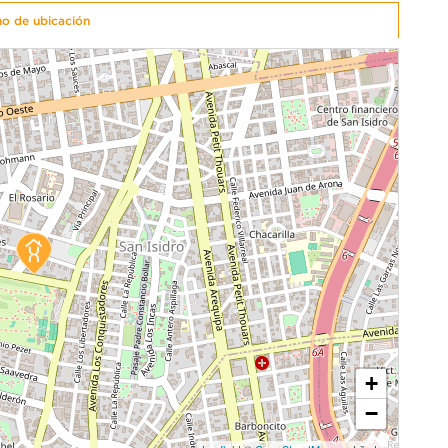
no de ubicación
onible
1 unidad disponible
Desde
00
$ 179,000
Modelo X111
Piso 1
52.26 m²
Piso 1
2 baños
1 dorms.
2 baños
ZAR AHORA
COTIZAR AHORA
onible
,000
+
−
Piso 14