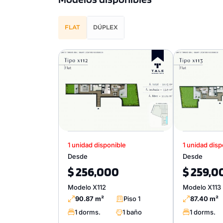
FLAT
DÚPLEX
1 unidad disponible
1 unidad disp
Desde
Desde
$ 256,000
$ 259,0
Modelo X112
Modelo X113
90.87 m²
Piso 1
87.40 m²
1 dorms.
1 baño
1 dorms.