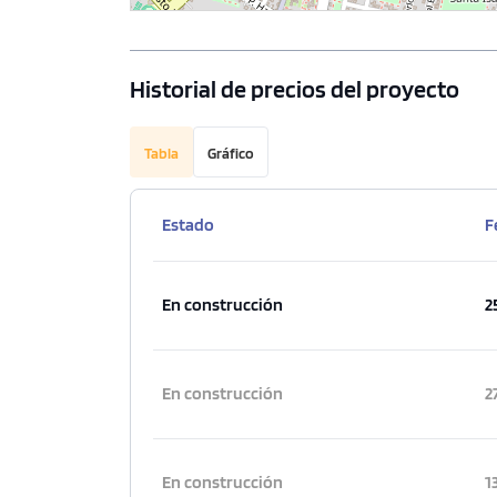
3 dorms.
2 baños
2 dorms.
COTIZAR AHORA
COTI
Historial de precios del proyecto
Tabla
Gráfico
Estado
F
En construcción
2
En construcción
2
En construcción
1