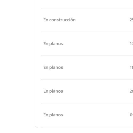
En construcción
2
En planos
1
En planos
1
En planos
2
En planos
0