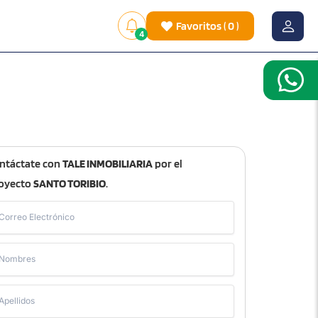
Favoritos
(
0
)
4
ntáctate con
TALE INMOBILIARIA
por el
oyecto
SANTO TORIBIO
.
Correo Electrónico
Nombres
Apellidos