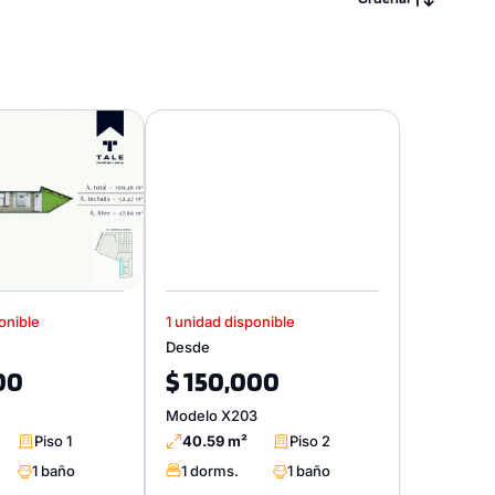
onible
1 unidad disponible
Desde
00
$ 150,000
Modelo X203
Piso 1
40.59 m²
Piso 2
1 baño
1 dorms.
1 baño