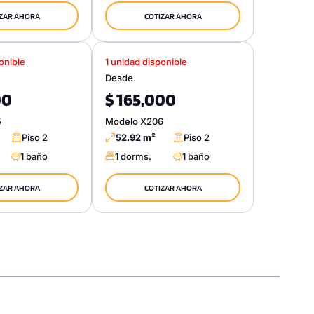
ZAR AHORA
COTIZAR AHORA
onible
1 unidad disponible
Desde
00
$ 165,000
5
Modelo X206
Piso 2
52.92 m²
Piso 2
1 baño
1 dorms.
1 baño
ZAR AHORA
COTIZAR AHORA