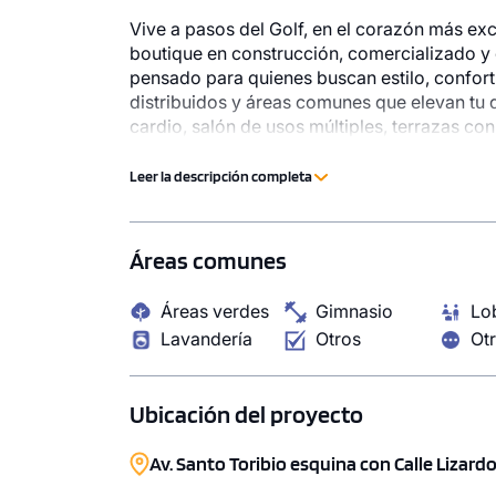
Vive a pasos del Golf, en el corazón más exc
boutique en construcción, comercializado y 
pensado para quienes buscan estilo, confort 
distribuidos y áreas comunes que elevan tu dí
1 unidad disponible
1 unidad disp
cardio, salón de usos múltiples, terrazas con
Desde
Desde
Exclusividad y buen gusto, en su máxima ex
$ 197,000
$ 195,0
Leer la descripción completa
Modelo X101
Modelo X102
54.20 m²
Piso 1
53.23 m²
Áreas comunes
1 dorms.
2 baños
1 dorms.
Áreas verdes
Gimnasio
Lo
COTIZAR AHORA
COTI
Lavandería
Otros
Ot
Ubicación del proyecto
Av. Santo Toribio esquina con Calle Lizardo