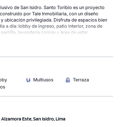
lusivo de San Isidro. Santo Toribio es un proyecto
construido por Tale Inmobiliaria, con un diseño
y ubicación privilegiada. Disfruta de espacios bien
a a día: lobby de ingreso, patio interior, zona de
onible
1 unidad disponible
 parrilla, lavandería común y área de estar.
Desde
presión.
00
$ 206,000
Modelo X103
Piso 1
57.35 m²
Piso 1
2 baños
1 dorms.
2 baños
bby
Multiusos
Terraza
ZAR AHORA
COTIZAR AHORA
ros
 Alzamora Este, San Isidro, Lima