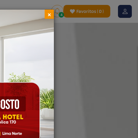
Favoritos
(
0
)
×
4