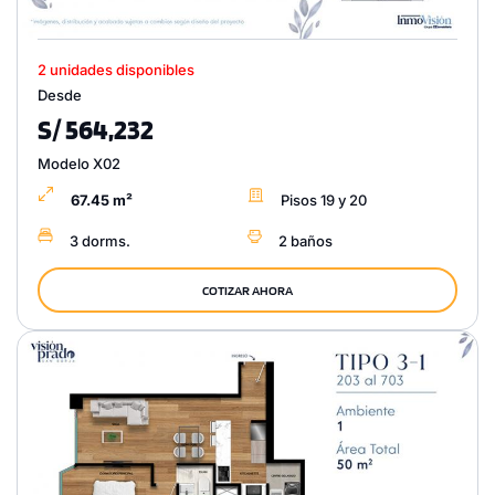
2 unidades disponibles
Desde
S/ 564,232
Modelo X02
67.45 m²
Pisos 19 y 20
3 dorms.
2 baños
COTIZAR AHORA