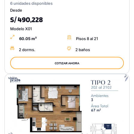
6 unidades disponibles
Desde
S/ 490,228
Modelo X01
60.05 m²
Pisos 8 al 21
2 dorms.
2 baños
COTIZAR AHORA