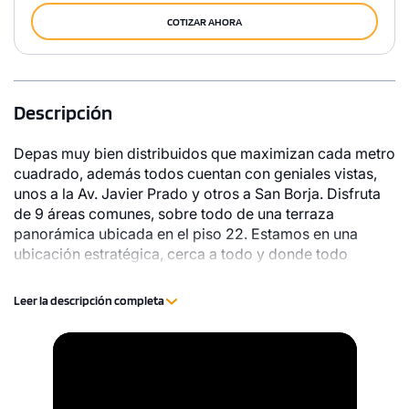
COTIZAR AHORA
Descripción
Depas muy bien distribuidos que maximizan cada metro
cuadrado, además todos cuentan con geniales vistas,
unos a la Av. Javier Prado y otros a San Borja. Disfruta
de 9 áreas comunes, sobre todo de una terraza
panorámica ubicada en el piso 22. Estamos en una
ubicación estratégica, cerca a todo y donde todo
pasa… Tendrás una excelente conectividad con 2
accesos rápidos a la Javier Prado, muy cerca a la Vía
Leer la descripción completa
Expresa y Av. Panamericana Sur. Además, a una cuadra
del Tren Eléctrico. Vive a unos pasos la Rambla de San
Video
Borja con acceso a Supermercados, Restaurantes,
Player
Bancos; entretenimiento como Cines, Teatro Nacional y
Casinos. Zona de alta revalorización que permitirá la