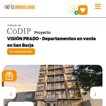
Toggle
(
)
4
naviga
Proyecto
VISIÓN PRADO - Departamentos en venta
en San Borja
En construcción
‹
›