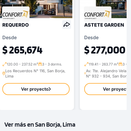
REQUERDO
ASTETE GARDEN
Desde
Desde
$ 265,674
$ 277,000
120.00 - 237.52 m²
3 - 3 dorms.
119.41 - 263.77 m²
3 - 3
Los Recuerdos N° 116, San Borja,
Av. Tte. Alejandro Velas
Lima
N° 932 - 934, San Borja,
Ver proyecto
Ver proyecto
Ver más en San Borja, Lima