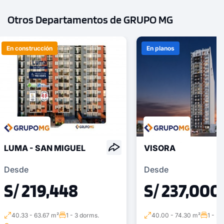
Otros Departamentos de GRUPO MG
En construcción
En planos
LUMA - SAN MIGUEL
VISORA
Desde
Desde
S/ 219,448
S/ 237,000
40.33 - 63.67 m²
1 - 3 dorms.
40.00 - 74.30 m²
1 - 2 