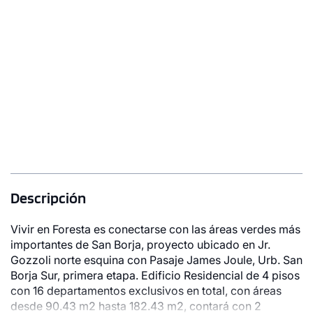
Desde
S/ 1,234,475
Modelo 1
182.43 m²
Piso 4
4 dorms.
3 baños
COTIZAR AHORA
Descripción
Vivir en Foresta es conectarse con las áreas verdes más
importantes de San Borja, proyecto ubicado en Jr.
Gozzoli norte esquina con Pasaje James Joule, Urb. San
Borja Sur, primera etapa. Edificio Residencial de 4 pisos
con 16 departamentos exclusivos en total, con áreas
desde 90.43 m2 hasta 182.43 m2, contará con 2