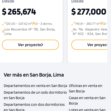
Desde
Desde
$ 265,674
$ 277,000
120.00 - 237.52 m²
3 - 3 dorms.
119.41 - 263.77 m²
3 - 3
Los Recuerdos N° 116, San Borja,
Av. Tte. Alejandro Velas
Lima
N° 932 - 934, San Borja,
Ver proyecto
Ver proyecto
Ver más en San Borja, Lima
Departamentos en venta en San Borja
Oficinas en venta en
San Borja
Departamentos de un solo dormitorio
en San Borja
Casas en venta en San
Borja
Departamentos con dos dormitorios
en San Borja
Lotes en venta en San