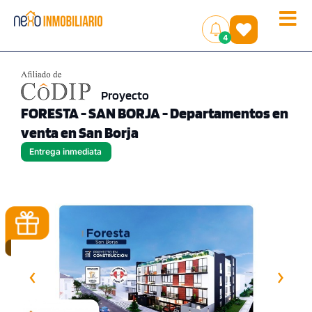
Toggle
(
)
4
naviga
Proyecto
FORESTA - SAN BORJA - Departamentos en
venta en San Borja
Entrega inmediata
‹
›