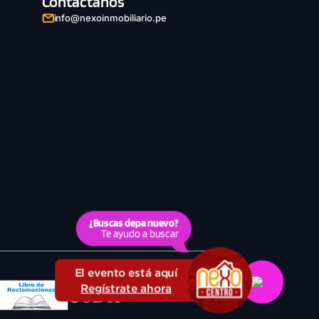
Contáctanos
info@nexoinmobiliario.pe
¿Buscas depa nuevo?
Te ayudo a buscar
El evento está aquí
Regístrate ahora