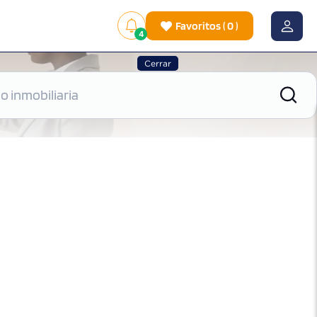
Favoritos
(
0
)
4
Cerrar
|
Ver mapa
Ordenar