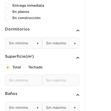
Entrega inmediata
En planos
En construcción
Dormitorios
▾
▾
Superficie(m²)
Total
Techado
Baños
▾
▾