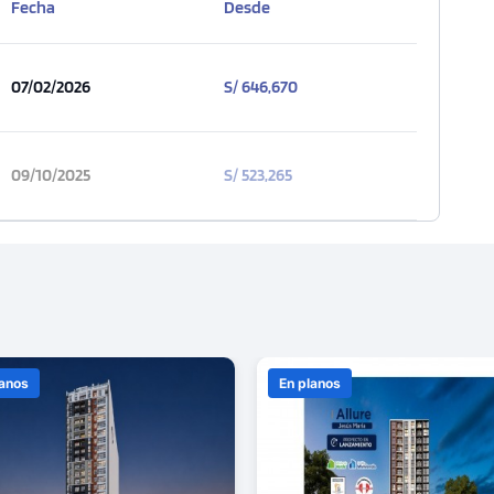
Fecha
Desde
07/02/2026
S/ 646,670
09/10/2025
S/ 523,265
lanos
En planos