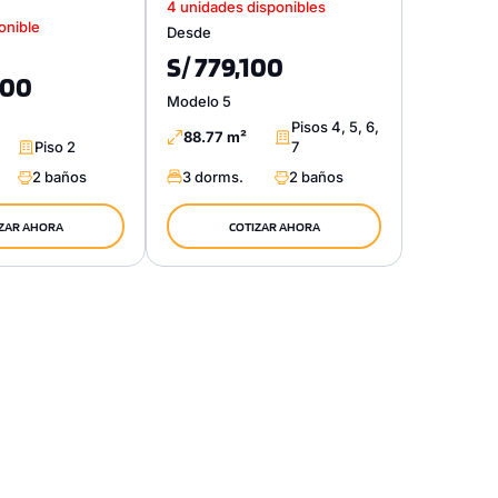
4 unidades disponibles
onible
Desde
S/ 779,100
900
Modelo 5
Pisos 4, 5, 6,
88.77 m²
Piso 2
7
2 baños
3 dorms.
2 baños
ZAR AHORA
COTIZAR AHORA