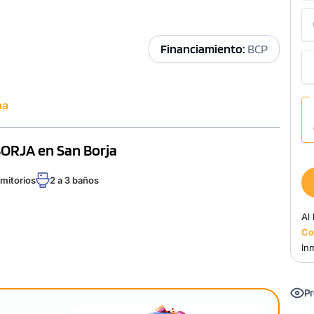
Financiamiento:
BCP
pa
BORJA en San Borja
rmitorios
2 a 3 baños
Al
Co
Inm
Pr