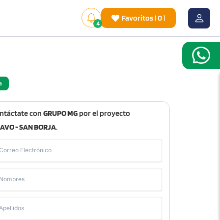
Favoritos
(
0
)
4
a
ntáctate con
GRUPO MG
por el proyecto
AVO - SAN BORJA
.
Correo Electrónico
Nombres
Apellidos