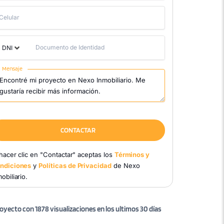
Celular
Documento de Identidad
DNI
Mensaje
CONTACTAR
 hacer clic en "Contactar" aceptas los
Términos y
ndiciones
y
Políticas de Privacidad
de Nexo
obiliario.
oyecto con 1878 visualizaciones en los ultimos 30 días