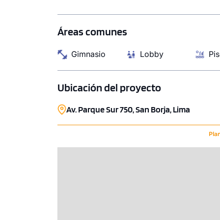
departamentos unen diseño, iluminación y
aprovechamiento máximo de espacio.
Áreas comunes
Gimnasio
Lobby
Pis
Ubicación del proyecto
Av. Parque Sur 750, San Borja, Lima
Pla