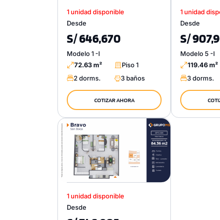
1 unidad disponible
1 unidad disp
Desde
Desde
S/ 646,670
S/ 907,
Modelo 1 -I
Modelo 5 -I
72.63 m²
Piso 1
119.46 m²
2 dorms.
3 baños
3 dorms.
COTIZAR AHORA
COTI
1 unidad disponible
Desde