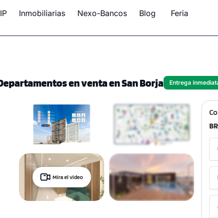
IP
Inmobiliarias
Nexo-Bancos
Blog
Feria
Departamentos en venta en San Borja
Entrega inmediat
Co
BR
Mira el video