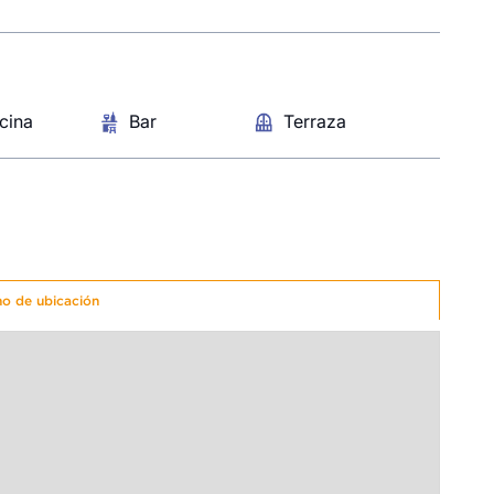
cina
Bar
Terraza
no de ubicación