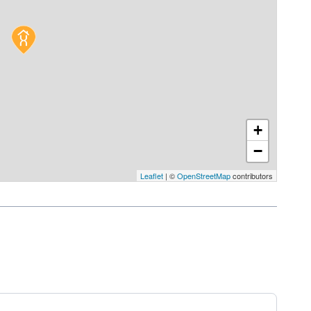
+
−
Leaflet
| ©
OpenStreetMap
contributors