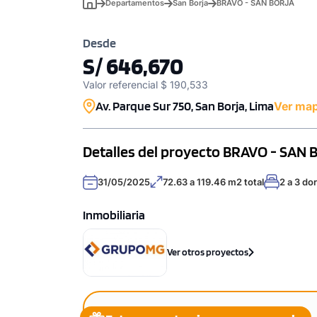
Departamentos
San Borja
BRAVO - SAN BORJA
Desde
S/ 646,670
Valor referencial $ 190,533
Av. Parque Sur 750, San Borja, Lima
Ver ma
Detalles del proyecto BRAVO - SAN 
31/05/2025
72.63 a 119.46 m2 total
2 a 3 do
Inmobiliaria
Ver otros proyectos