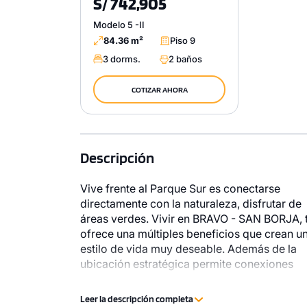
S/ 742,905
Modelo 5 -II
84.36 m²
Piso 9
3 dorms.
2 baños
COTIZAR AHORA
Descripción
Vive frente al Parque Sur es conectarse
directamente con la naturaleza, disfrutar de
áreas verdes. Vivir en BRAVO - SAN BORJA, 
ofrece una múltiples beneficios que crean u
estilo de vida muy deseable. Además de la
ubicación estratégica permite conexiones
convenientes con otros distritos, lo que
garantiza una experiencia urbana. Asimismo,
Leer la descripción completa