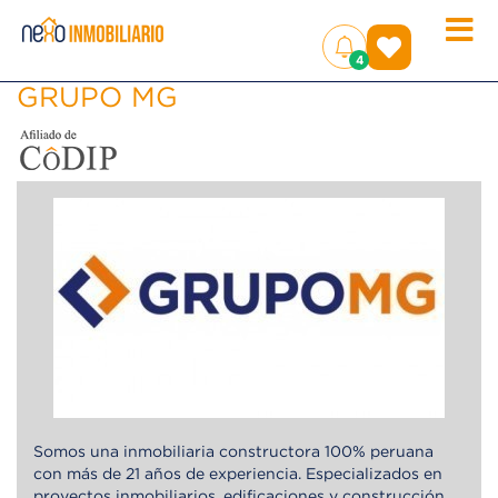
Toggle
(
)
4
naviga
GRUPO MG
Somos una inmobiliaria constructora 100% peruana
con más de 21 años de experiencia. Especializados en
proyectos inmobiliarios, edificaciones y construcción